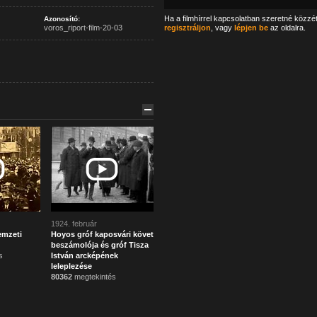
Ha a filmhírrel kapcsolatban szeretné közzé
Azonosító:
voros_riport-film-20-03
regisztráljon
, vagy
lépjen be
az oldalra.
1924. február
emzeti
Hoyos gróf kaposvári követ
beszámolója és gróf Tisza
s
István arcképének
leleplezése
80362
megtekintés