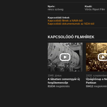
Nyelv:
Kiadó:
nincs szöveg
Vörös Riport Film
Kapcsolódó linkek
Kapcsolódó filmek a NAVA-ból
Kapcsolódó dokumentumok az NDA-ból
KAPCSOLÓDÓ FILMHÍREK
1948. június
1918. szeptember
A lábatlani cementgyár új
Újságírónap a N
forgókemencéje
Parkban
81634
megtekintés
59412
megtekinté