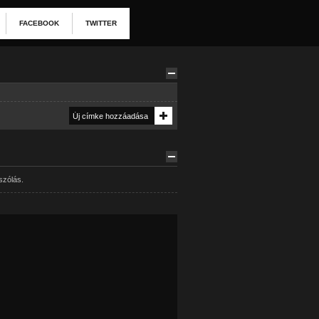
FACEBOOK
TWITTER
szólás.