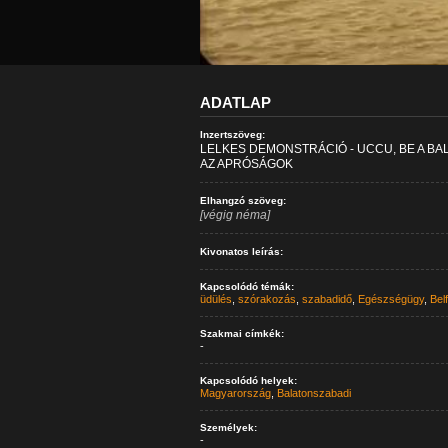
ADATLAP
Inzertszöveg:
LELKES DEMONSTRÁCIÓ - UCCU, BE A BA
AZ APRÓSÁGOK
Elhangzó szöveg:
[végig néma]
Kivonatos leírás:
Kapcsolódó témák:
üdülés
,
szórakozás
,
szabadidő
,
Egészségügy
,
Belf
Szakmai címkék:
-
Kapcsolódó helyek:
Magyarország
,
Balatonszabadi
Személyek:
-