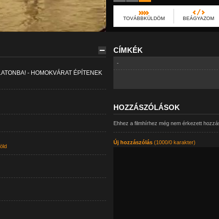
TOVÁBBKÜLDÖM
BEÁGYAZOM
CÍMKÉK
-
LATONBA! - HOMOKVÁRAT ÉPÍTENEK
HOZZÁSZÓLÁSOK
Ehhez a filmhírhez még nem érkezett hozzá
Új hozzászólás
(1000/0 karakter)
öld