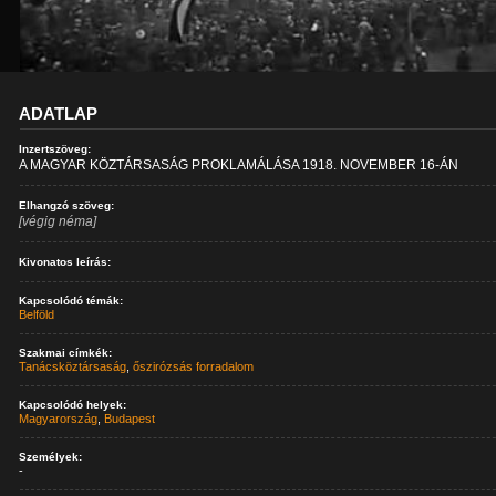
ADATLAP
Inzertszöveg:
A MAGYAR KÖZTÁRSASÁG PROKLAMÁLÁSA 1918. NOVEMBER 16-ÁN
Elhangzó szöveg:
[végig néma]
Kivonatos leírás:
Kapcsolódó témák:
Belföld
Szakmai címkék:
Tanácsköztársaság
,
őszirózsás forradalom
Kapcsolódó helyek:
Magyarország
,
Budapest
Személyek:
-