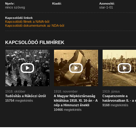
Nyelv:
Kiadó:
Azonosító:
nincs szöveg
star-1-01
Kapcsolódó linkek
Kapcsolódó filmek a NAVA-ból
Kapcsolódó dokumentumok az NDA-ból
KAPCSOLÓDÓ FILMHÍREK
1918. október
1918. november
1919. június
Tudósítás a Rákóczi útról
A Magyar Népköztársaság
Csapatszemle a
15754
megtekintés
kikiáltása 1918. XI. 16-án - A
határvonalban II. - a
nép a Himnuszt énekli
9168
megtekintés
10466
megtekintés