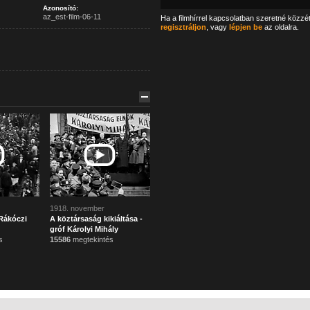
Azonosító:
az_est-film-06-11
Ha a filmhírrel kapcsolatban szeretné közzé
regisztráljon
, vagy
lépjen be
az oldalra.
1918. november
Rákóczi
A köztársaság kikiáltása -
gróf Károlyi Mihály
s
15586
megtekintés