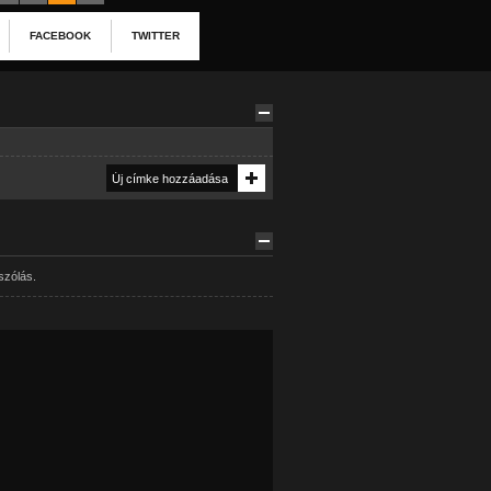
FACEBOOK
TWITTER
szólás.