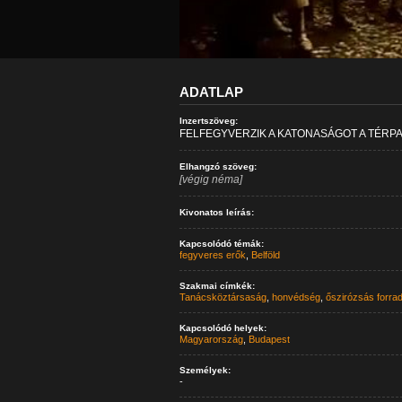
ADATLAP
Inzertszöveg:
FELFEGYVERZIK A KATONASÁGOT A TÉR
Elhangzó szöveg:
[végig néma]
Kivonatos leírás:
Kapcsolódó témák:
fegyveres erők
,
Belföld
Szakmai címkék:
Tanácsköztársaság
,
honvédség
,
őszirózsás forra
Kapcsolódó helyek:
Magyarország
,
Budapest
Személyek:
-