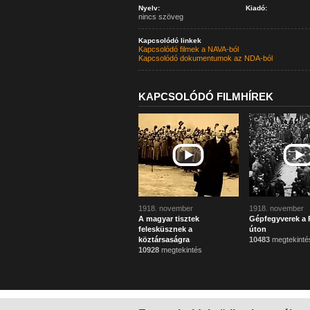
Nyelv:
Kiadó:
nincs szöveg
Kapcsolódó linkek
Kapcsolódó filmek a NAVA-ból
Kapcsolódó dokumentumok az NDA-ból
KAPCSOLÓDÓ FILMHÍREK
1918. november
1918. november
A magyar tisztek
Gépfegyverek a 
felesküsznek a
úton
köztársaságra
10483
megtekinté
10928
megtekintés