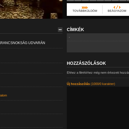
TOVÁBBKÜLDÖM
BEÁGYAZOM
CÍMKÉK
-
PARANCSNOKSÁG UDVARÁN
HOZZÁSZÓLÁSOK
Ehhez a filmhírhez még nem érkezett hozzá
Új hozzászólás
(1000/0 karakter)
dalom