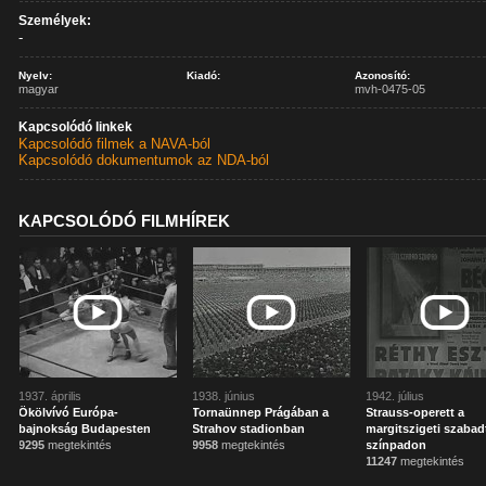
Személyek:
-
Nyelv:
Kiadó:
Azonosító:
magyar
mvh-0475-05
Kapcsolódó linkek
Kapcsolódó filmek a NAVA-ból
Kapcsolódó dokumentumok az NDA-ból
KAPCSOLÓDÓ FILMHÍREK
1937. április
1938. június
1942. július
Ökölvívó Európa-
Tornaünnep Prágában a
Strauss-operett a
bajnokság Budapesten
Strahov stadionban
margitszigeti szabad
9295
megtekintés
9958
megtekintés
színpadon
11247
megtekintés