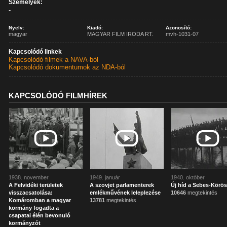
Személyek:
-
Nyelv:
Kiadó:
Azonosító:
magyar
MAGYAR FILM IRODA RT.
mvh-1031-07
Kapcsolódó linkek
Kapcsolódó filmek a NAVA-ból
Kapcsolódó dokumentumok az NDA-ból
KAPCSOLÓDÓ FILMHÍREK
1938. november
1949. január
1940. október
A Felvidéki területek
A szovjet parlamenterek
Új híd a Sebes-Körö
visszacsatolása:
emlékművének leleplezése
10646
megtekintés
Komáromban a magyar
13781
megtekintés
kormány fogadta a
csapatai élén bevonuló
kormányzót