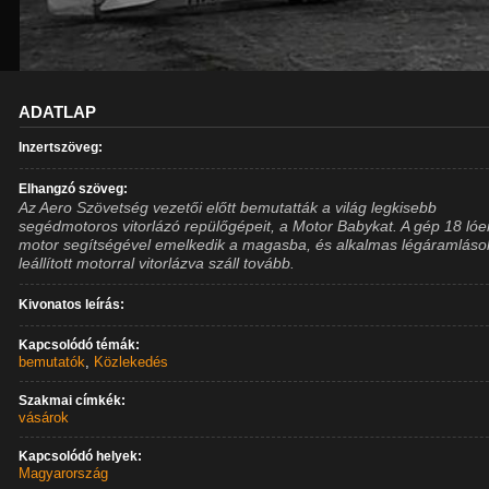
ADATLAP
Inzertszöveg:
Elhangzó szöveg:
Az Aero Szövetség vezetői előtt bemutatták a világ legkisebb
segédmotoros vitorlázó repülőgépeit, a Motor Babykat. A gép 18 lóe
motor segítségével emelkedik a magasba, és alkalmas légáramlás
leállított motorral vitorlázva száll tovább.
Kivonatos leírás:
Kapcsolódó témák:
bemutatók
,
Közlekedés
Szakmai címkék:
vásárok
Kapcsolódó helyek:
Magyarország