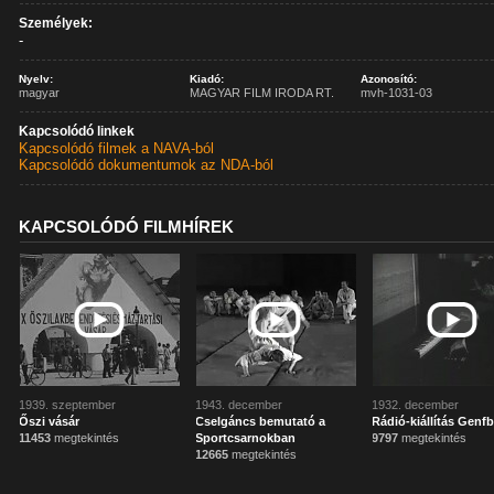
Személyek:
-
Nyelv:
Kiadó:
Azonosító:
magyar
MAGYAR FILM IRODA RT.
mvh-1031-03
Kapcsolódó linkek
Kapcsolódó filmek a NAVA-ból
Kapcsolódó dokumentumok az NDA-ból
KAPCSOLÓDÓ FILMHÍREK
1939. szeptember
1943. december
1932. december
Őszi vásár
Cselgáncs bemutató a
Rádió-kiállítás Genf
11453
megtekintés
Sportcsarnokban
9797
megtekintés
12665
megtekintés