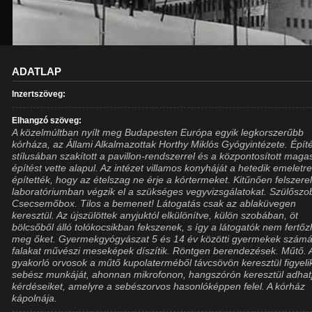
ADATLAP
Inzertszöveg:
Elhangzó szöveg:
A közelmúltban nyílt meg Budapesten Európa egyik legkorszerűbb
kórháza, az Állami Alkalmazottak Horthy Miklós Gyógyintézete. Építé
stílusában szakított a pavillon-rendszerrel és a központosított maga
építést vette alapul. Az intézet villamos konyháját a hetedik emeletr
építették, hogy az ételszag ne érje a kórtermeket. Kitűnően felszerel
laboratóriumban végzik el a szükséges vegyvizsgálatokat. Szülőszo
Csecsemőbox. Tilos a bemenet! Látogatás csak az ablaküvegen
keresztül. Az újszülöttek anyjuktól elkülönítve, külön szobában, öt
bölcsőből álló tolókocsikban fekszenek, s így a látogatók nem fertőz
meg őket. Gyermekgyógyászat 5 és 14 év közötti gyermekek számá
falakat művészi meseképek díszítik. Röntgen berendezések. Műtő. 
gyakorló orvosok a műtő kupolaterméből távcsövön keresztül figyeli
sebész munkáját, ahonnan mikrofonon, hangszórón keresztül adhatj
kérdéseiket, amelyre a sebészorvos hasonlóképpen felel. A kórház
kápolnája.