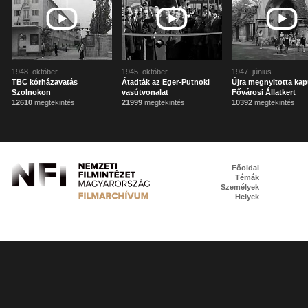
1948. október
1945. október
1947. június
TBC kórházavatás
Átadták az Eger-Putnoki
Újra megnyitotta kap
Szolnokon
vasútvonalat
Fővárosi Állatkert
12610
megtekintés
21999
megtekintés
10392
megtekintés
Főoldal
Témák
Személyek
Helyek