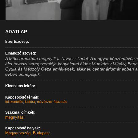
ADATLAP
Inzertszöveg:
Elhangzó szöveg:
A Műcsarnokban megnyílt a Tavaszi Tárlat. A magyar képzőművésze
élet tavaszi seregszemléje kegyelettel áldoz Munkácsy Mihály, Benc
Gyula és Mészöly Géza emlékének, akiknek centenáriumát ebben a
évben ünnepeljük.
Kivonatos leírás:
Kapcsolódó témák:
felszentelés
,
kultúra
,
művészet
,
felavatás
Szakmai címkék:
megnyitás
Kapcsolódó helyek:
Magyarország
,
Budapest