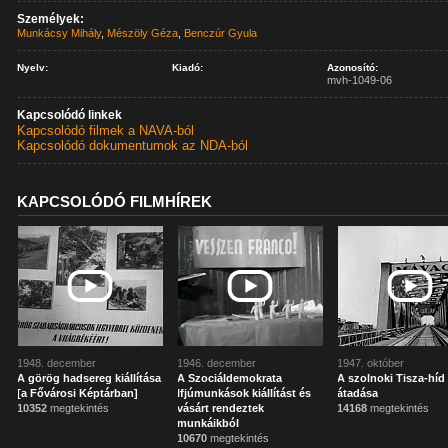
Személyek:
Munkácsy Mihály
,
Mészöly Géza
,
Benczúr Gyula
Nyelv:
Kiadó:
Azonosító:
mvh-1049-06
Kapcsolódó linkek
Kapcsolódó filmek a NAVA-ból
Kapcsolódó dokumentumok az NDA-ból
KAPCSOLÓDÓ FILMHÍREK
1948. december
1946. december
1947. október
A görög hadsereg kiállítása
A Szociáldemokrata
A szolnoki Tisza-híd
[a Fővárosi Képtárban]
Ifjúmunkások kiállítást és
átadása
10352
megtekintés
vásárt rendeztek
14168
megtekintés
munkáikból
10670
megtekintés