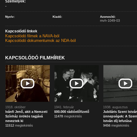
Személyek:
-
Nyelv:
Kiadó:
Azonosító:
mvh-1049-03
Kapcsolódó linkek
Kapcsolódó filmek a NAVA-ból
Kapcsolódó dokumentumok az NDA-ból
KAPCSOLÓDÓ FILMHÍREK
1918. október
1941. február
1938. augusztus
Ivánfi Jenő, akit a Nemzeti
600.000 rádióelőfizető
Jubiláris Szent Istvá
Színház örökös tagjává
11478
megtekintés
ünnepségek: A Szen
neveztek ki
István díj lefutása
11512
megtekintés
9456
megtekintés