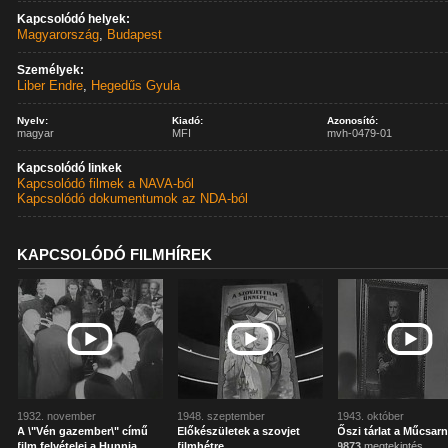
Kapcsolódó helyek:
Magyarország
,
Budapest
Személyek:
Liber Endre
,
Hegedűs Gyula
Nyelv:
Kiadó:
Azonosító:
magyar
MFI
mvh-0479-01
Kapcsolódó linkek
Kapcsolódó filmek a NAVA-ból
Kapcsolódó dokumentumok az NDA-ból
KAPCSOLÓDÓ FILMHÍREK
1932. november
1948. szeptember
1943. október
A \"Vén gazember\" című
Előkészületek a szovjet
Őszi tárlat a Műcsa
film felvételei a Hunnia
filmhétre
9873
megtekintés