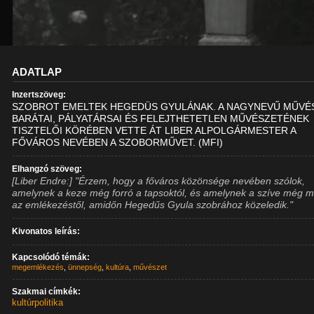
ADATLAP
Inzertszöveg:
SZOBROT EMELTEK HEGEDÜS GYULÁNAK. A NAGYNEVŰ MŰVÉ
BARÁTAI, PÁLYATÁRSAI ÉS FELEJTHETETLEN MŰVÉSZETÉNEK
TISZTELŐI KÖRÉBEN VETTE ÁT LIBER ALPOLGÁRMESTER A
FŐVÁROS NEVÉBEN A SZOBORMŰVET. (MFI)
Elhangzó szöveg:
[Liber Endre:] "Érzem, hogy a főváros közönsége nevében szólok,
amelynek a keze még forró a tapsoktól, és amelynek a szíve még 
az emlékezéstől, amidőn Hegedűs Gyula szobrához közeledik."
Kivonatos leírás:
Kapcsolódó témák:
megemlékezés
,
ünnepség
,
kultúra
,
művészet
Szakmai címkék:
kultúrpolitika