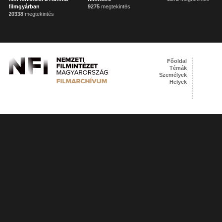
filmgyárban
9275
megtekintés
20338
megtekintés
Főoldal
Témák
Személyek
Helyek