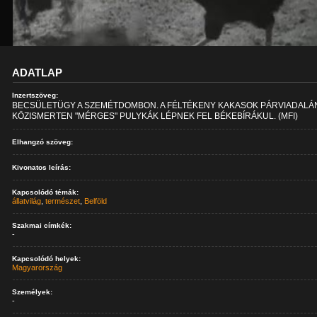
ADATLAP
Inzertszöveg:
BECSÜLETÜGY A SZEMÉTDOMBON. A FÉLTÉKENY KAKASOK PÁRVIADALÁ
KÖZISMERTEN "MÉRGES" PULYKÁK LÉPNEK FEL BÉKEBÍRÁKUL. (MFI)
Elhangzó szöveg:
Kivonatos leírás:
Kapcsolódó témák:
állatvilág
,
természet
,
Belföld
Szakmai címkék:
-
Kapcsolódó helyek:
Magyarország
Személyek:
-