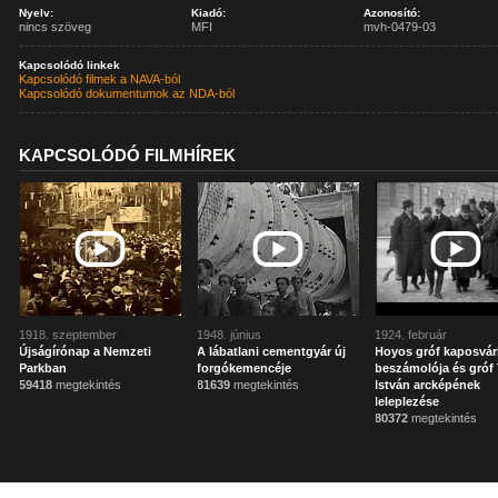
Nyelv:
Kiadó:
Azonosító:
nincs szöveg
MFI
mvh-0479-03
Kapcsolódó linkek
Kapcsolódó filmek a NAVA-ból
Kapcsolódó dokumentumok az NDA-ból
KAPCSOLÓDÓ FILMHÍREK
1918. szeptember
1948. június
1924. február
Újságírónap a Nemzeti
A lábatlani cementgyár új
Hoyos gróf kaposvár
Parkban
forgókemencéje
beszámolója és gróf 
59418
megtekintés
81639
megtekintés
István arcképének
leleplezése
80372
megtekintés