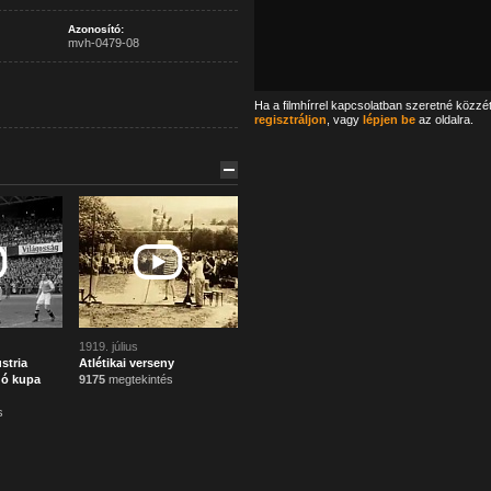
Azonosító:
mvh-0479-08
Ha a filmhírrel kapcsolatban szeretné közzé
regisztráljon
, vagy
lépjen be
az oldalra.
1919. július
stria
Atlétikai verseny
gó kupa
9175
megtekintés
s