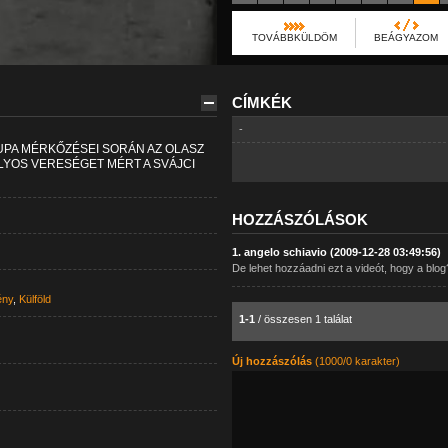
TOVÁBBKÜLDÖM
BEÁGYAZOM
CÍMKÉK
-
KUPA MÉRKŐZÉSEI SORÁN AZ OLASZ
LYOS VERESÉGET MÉRT A SVÁJCI
HOZZÁSZÓLÁSOK
1. angelo schiavio (2009-12-28 03:49:56)
De lehet hozzáadni ezt a videót, hogy a bl
ény
,
Külföld
1-1
/ összesen 1 találat
Új hozzászólás
(1000/0 karakter)