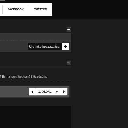
FACEBOOK
TWITTER
og? És ha igen, hogyan? Köszönöm.
1. OLDAL