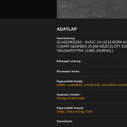
ADATLAP
Inzertszöveg:
OLASZORSZÁG - SVÁJC 3:0. AZ EURÓPA-
CSAPAT GENFBEN 25.000 NÉZŐ ELŐTT SÚ
VÁLOGATOTTRA. (CINÉ-JOURNAL)
Elhangzó szöveg:
Kivonatos leírás:
Kapcsolódó témák:
üdülés
,
szabadidő
,
szórakozás
,
nemzetközi esem
Szakmai címkék:
tömegszórakoztatás
Kapcsolódó helyek:
Svájc
,
Olaszország
,
Genf
Személyek:
-