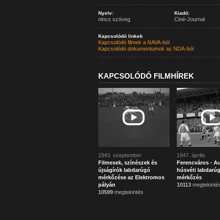
Nyelv:
Kiadó:
nincs szöveg
Ciné-Journal
Kapcsolódó linkek
Kapcsolódó filmek a NAVA-ból
Kapcsolódó dokumentumok az NDA-ból
KAPCSOLÓDÓ FILMHÍREK
1943. szeptember
1947. április
Filmesek, színészek és
Ferencváros - Au
újságírók labdarúgó
húsvéti labdarú
mérkőzése az Elektromos
mérkőzés
pályán
10113
megtekinté
10599
megtekintés