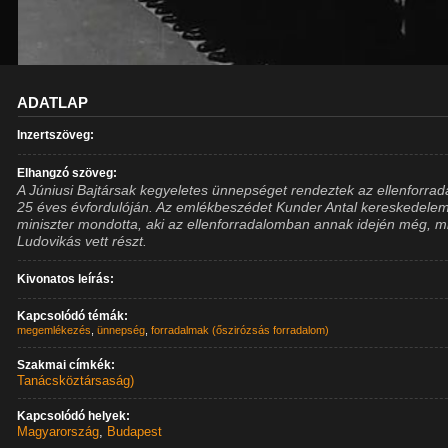
ADATLAP
Inzertszöveg:
Elhangzó szöveg:
A Júniusi Bajtársak kegyeletes ünnepséget rendeztek az ellenforra
25 éves évfordulóján. Az emlékbeszédet Kunder Antal kereskedele
miniszter mondotta, aki az ellenforradalomban annak idején még, m
Ludovikás vett részt.
Kivonatos leírás:
Kapcsolódó témák:
megemlékezés
,
ünnepség
,
forradalmak (őszirózsás forradalom)
Szakmai címkék:
Tanácsköztársaság)
Kapcsolódó helyek:
Magyarország
,
Budapest