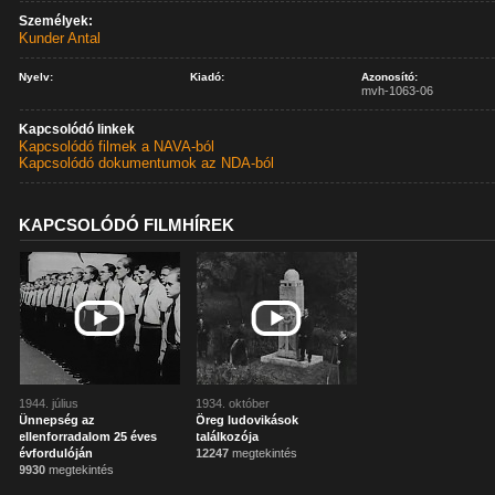
Személyek:
Kunder Antal
Nyelv:
Kiadó:
Azonosító:
mvh-1063-06
Kapcsolódó linkek
Kapcsolódó filmek a NAVA-ból
Kapcsolódó dokumentumok az NDA-ból
KAPCSOLÓDÓ FILMHÍREK
1944. július
1934. október
Ünnepség az
Öreg ludovikások
ellenforradalom 25 éves
találkozója
évfordulóján
12247
megtekintés
9930
megtekintés