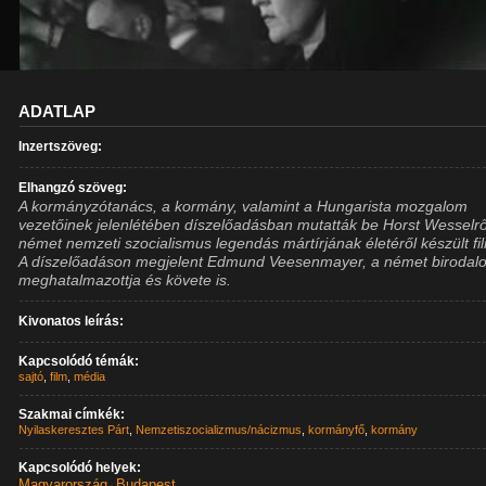
ADATLAP
Inzertszöveg:
Elhangzó szöveg:
A kormányzótanács, a kormány, valamint a Hungarista mozgalom
vezetőinek jelenlétében díszelőadásban mutatták be Horst Wesselrő
német nemzeti szocialismus legendás mártírjának életéről készült fi
A díszelőadáson megjelent Edmund Veesenmayer, a német birodal
meghatalmazottja és követe is.
Kivonatos leírás:
Kapcsolódó témák:
sajtó
,
film
,
média
Szakmai címkék:
Nyilaskeresztes Párt
,
Nemzetiszocializmus/nácizmus
,
kormányfő
,
kormány
Kapcsolódó helyek:
Magyarország
,
Budapest