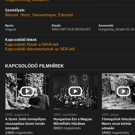
Személyek:
Wessel, Horst
,
Veesenmayer, Edmund
Nyelv:
Kiadó:
Azonosító:
magyar
MAGYAR FILM IRODA RT.
hungarista_hirado-01-01
Kapcsolódó linkek
Kapcsolódó filmek a NAVA-ból
Kapcsolódó dokumentumok az NDA-ból
KAPCSOLÓDÓ FILMHÍREK
1945. augusztus
1944. november
1945. június
A Szent Jobb ünnepélyes
Hungarista Est a Magyar
Tömegsírok felszámo
visszaadása Szent István
Művelődés Házában
Maros utcai kórház
ünnepén
30013
megtekintés
udvarán
14855
megtekintés
54083
megtekintés