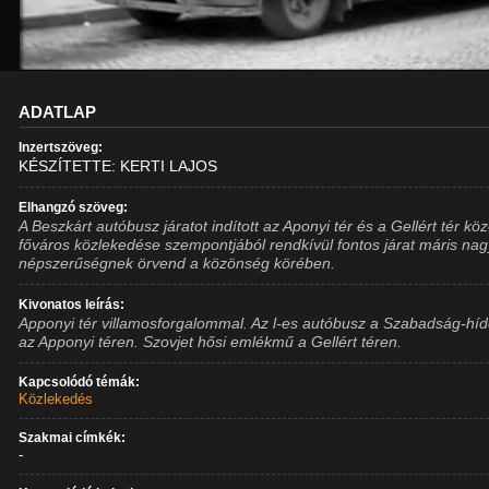
ADATLAP
Inzertszöveg:
KÉSZÍTETTE: KERTI LAJOS
Elhangzó szöveg:
A Beszkárt autóbusz járatot indított az Aponyi tér és a Gellért tér köz
főváros közlekedése szempontjából rendkívül fontos járat máris nag
népszerűségnek örvend a közönség körében.
Kivonatos leírás:
Apponyi tér villamosforgalommal. Az l-es autóbusz a Szabadság-hí
az Apponyi téren. Szovjet hősi emlékmű a Gellért téren.
Kapcsolódó témák:
Közlekedés
Szakmai címkék:
-