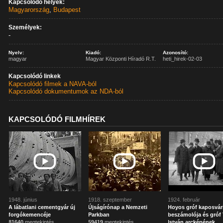
Kapcsolódó helyek:
Magyarország
,
Budapest
Személyek:
-
Nyelv:
Kiadó:
Azonosító:
magyar
Magyar Központi Híradó R.T.
heti_hirek-02-03
Kapcsolódó linkek
Kapcsolódó filmek a NAVA-ból
Kapcsolódó dokumentumok az NDA-ból
KAPCSOLÓDÓ FILMHÍREK
1948. június
1918. szeptember
1924. február
A lábatlani cementgyár új
Újságírónap a Nemzeti
Hoyos gróf kaposvár
forgókemencéje
Parkban
beszámolója és gróf 
81640
megtekintés
59419
megtekintés
István arcképének