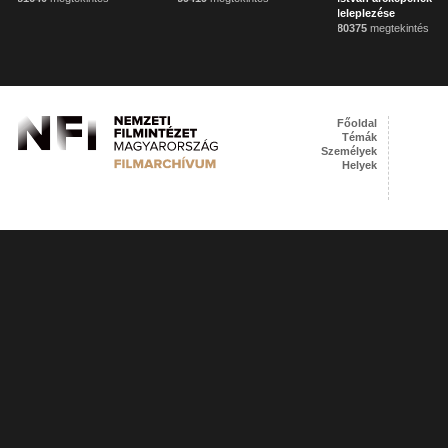
leleplezése
80375
megtekintés
Főoldal
Témák
Személyek
Helyek