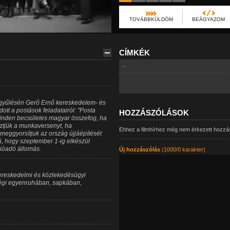
TOVÁBBKÜLDÖM
BEÁGYAZOM
CÍMKÉK
-
yűlésén Gerő Ernő kereskedelem- és
tt a postások feladatairól: "Posta
HOZZÁSZÓLÁSOK
minden becsületes magyar összefog, ha
esztjük a munkaversenyt, ha
Ehhez a filmhírhez még nem érkezett hozzá
meggyorsítjuk az ország újjáépítését
bá, hogy szeptember 1-ig elkészül
dióadó állomás.
Új hozzászólás
(1000/0 karakter)
ereskedelmi és közlekedésügyi
régi egyenruhában, sapkában,