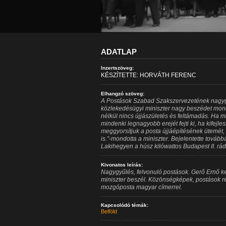
ADATLAP
Inzertszöveg:
KÉSZÍTETTE: HORVÁTH FERENC
Elhangzó szöveg:
A Postások Szabad Szakszervezetének nagyg
közlekedésügyi miniszter nagy beszédet mondo
nélkül nincs újjászületés és feltámadás. Ha 
mindenki legnagyobb erejét fejti ki, ha kifejl
meggyorsítjuk a posta újjáépítésének ütemét, 
is."-mondotta a miniszter. Bejelentette továb
Lakihegyen a húsz kilówattos Budapest II. rá
Kivonatos leírás:
Nagygyűlés, felvonuló postások. Gerő Ernő k
miniszter beszél. Közönségképek, postások 
mozgóposta magyar címerrel.
Kapcsolódó témák:
Belföld