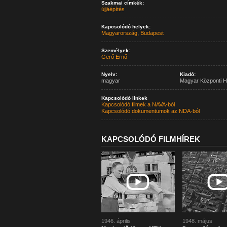
Szakmai címkék:
újjáépítés
Kapcsolódó helyek:
Magyarország
,
Budapest
Személyek:
Gerő Ernő
Nyelv:
Kiadó:
magyar
Magyar Központi H
Kapcsolódó linkek
Kapcsolódó filmek a NAVA-ból
Kapcsolódó dokumentumok az NDA-ból
KAPCSOLÓDÓ FILMHÍREK
1946. április
1948. május