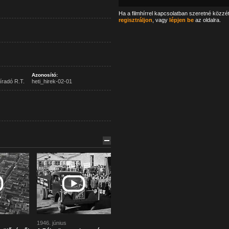
Ha a filmhírrel kapcsolatban szeretné közzé
regisztráljon
, vagy
lépjen be
az oldalra.
Azonosító:
íradó R.T.
heti_hirek-02-01
1946. június