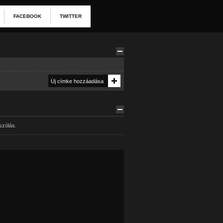
FACEBOOK
TWITTER
szólás.