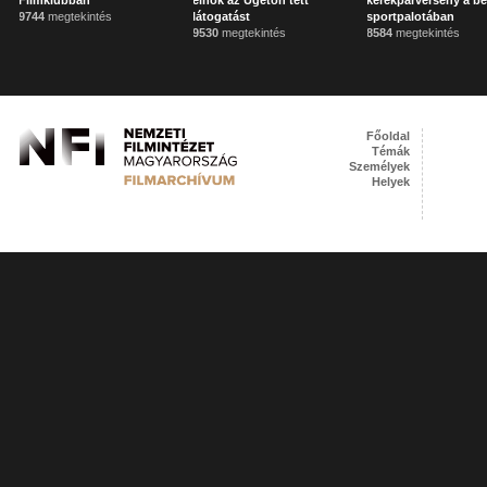
Filmklubban
elnök az Ügetőn tett
kerékpárverseny a ber
9744
megtekintés
látogatást
sportpalotában
9530
megtekintés
8584
megtekintés
Főoldal
Témák
Személyek
Helyek