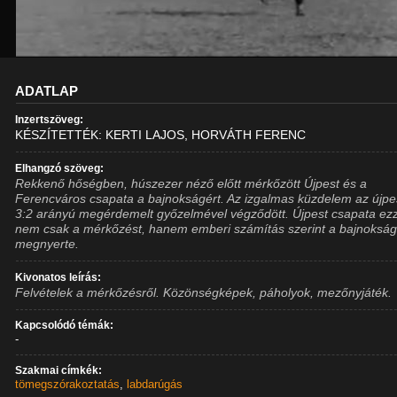
ADATLAP
Inzertszöveg:
KÉSZÍTETTÉK: KERTI LAJOS, HORVÁTH FERENC
Elhangzó szöveg:
Rekkenő hőségben, húszezer néző előtt mérkőzött Újpest és a
Ferencváros csapata a bajnokságért. Az izgalmas küzdelem az újpe
3:2 arányú megérdemelt győzelmével végződött. Újpest csapata ez
nem csak a mérkőzést, hanem emberi számítás szerint a bajnokságo
megnyerte.
Kivonatos leírás:
Felvételek a mérkőzésről. Közönségképek, páholyok, mezőnyjáték.
Kapcsolódó témák:
-
Szakmai címkék:
tömegszórakoztatás
,
labdarúgás