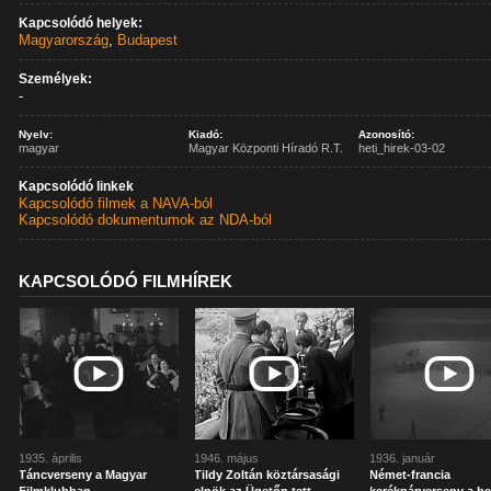
Kapcsolódó helyek:
Magyarország
,
Budapest
Személyek:
-
Nyelv:
Kiadó:
Azonosító:
magyar
Magyar Központi Híradó R.T.
heti_hirek-03-02
Kapcsolódó linkek
Kapcsolódó filmek a NAVA-ból
Kapcsolódó dokumentumok az NDA-ból
KAPCSOLÓDÓ FILMHÍREK
1935. április
1946. május
1936. január
Táncverseny a Magyar
Tildy Zoltán köztársasági
Német-francia