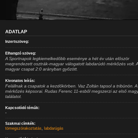
ADATLAP
Inzertszöveg:
Elhangzó szöveg:
A Sportnapok legkiemelkedőbb eseménye a hét év után először
megrendezett osztrák-magyar válogatott labdarúdó mérkőzés volt. 
magyar csapat 2:0 arányban győzött.
Kivonatos leírás:
Felállnak a csapatok a kezdőkörben. Vaz Zoltán tapsol a tribünön. A
mérkőzés képsorai. Rudas Ferenc 11-esből megszerzi az első mag
találatot.
Kapcsolódó témák:
-
Szakmai címkék:
tömegszórakoztatás
,
labdarúgás