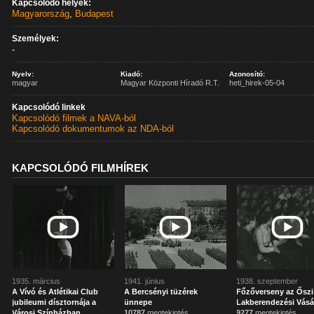
Kapcsolódó helyek:
Magyarország
,
Budapest
Személyek:
-
Nyelv:
Kiadó:
Azonosító:
magyar
Magyar Központi Híradó R.T.
heti_hirek-05-04
Kapcsolódó linkek
Kapcsolódó filmek a NAVA-ból
Kapcsolódó dokumentumok az NDA-ból
KAPCSOLÓDÓ FILMHÍREK
1935. március
1941. június
1938. szeptember
A Vívó és Atlétikai Club
A Bercsényi tüzérek
Főzőverseny az Őszi
jubileumi dísztornája a
ünnepe
Lakberendezési Vás
Városi Színházban
10787
megtekintés
9277
megtekintés