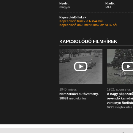
Nyelv:
Kiadó:
magyar
MFI
Kapcsolódó linkek
Kapcsolódó filmek a NAVA-ból
Kapcsolódó dokumentumok az NDA-ból
KAPCSOLÓDÓ FILMHÍREK
1940. május
1932. augusztus
Nemzetközi autóverseny.
A nagy népszer
18691
megtekintés
örvendő kanadai
versenye Berlin
9221
megtekintés