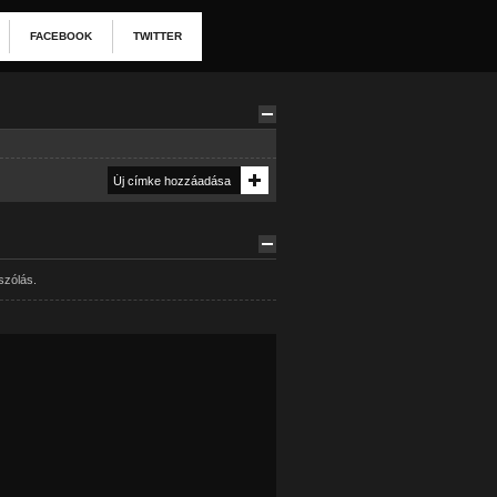
FACEBOOK
TWITTER
szólás.