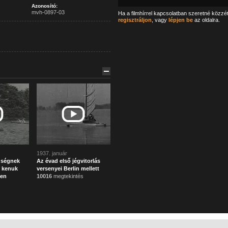
Azonosító:
mvh-0897-03
Ha a filmhírrel kapcsolatban szeretné közzé
regisztráljon
, vagy
lépjen be
az oldalra.
1937. január
űségnek
Az évad első jégvitorlás
 kenuk
versenyei Berlin mellett
ben
10016
megtekintés