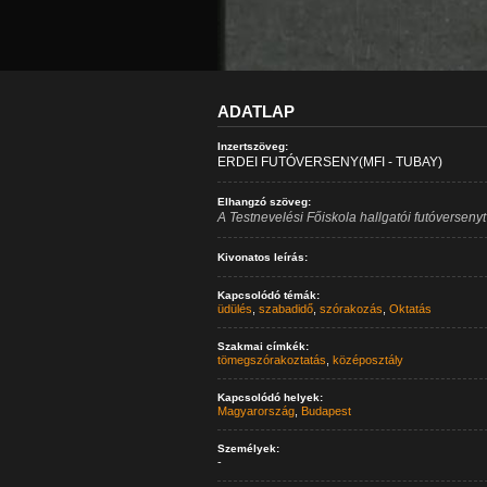
ADATLAP
Inzertszöveg:
ERDEI FUTÓVERSENY(MFI - TUBAY)
Elhangzó szöveg:
A Testnevelési Főiskola hallgatói futóversen
Kivonatos leírás:
Kapcsolódó témák:
üdülés
,
szabadidő
,
szórakozás
,
Oktatás
Szakmai címkék:
tömegszórakoztatás
,
középosztály
Kapcsolódó helyek:
Magyarország
,
Budapest
Személyek:
-