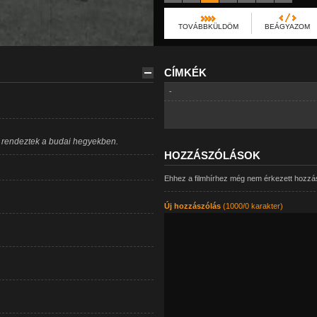
TOVÁBBKÜLDÖM
BEÁGYAZOM
CÍMKÉK
-
yt rendeztek a budai hegyekben.
HOZZÁSZÓLÁSOK
Ehhez a filmhírhez még nem érkezett hozzá
Új hozzászólás
(1000/0 karakter)