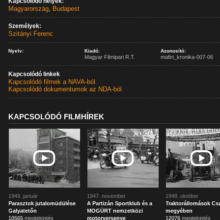
Kapcsolódó helyek:
Magyarország
,
Budapest
Személyek:
Szitányi Ferenc
Nyelv:
Kiadó:
Azonosító:
Magyar Filmipari R.T.
mafirt_kronika-007-06
Kapcsolódó linkek
Kapcsolódó filmek a NAVA-ból
Kapcsolódó dokumentumok az NDA-ból
KAPCSOLÓDÓ FILMHÍREK
1949. január
1947. november
1948. október
Parasztok jutalomüdülése
A Partizán Sportklub és a
Traktorállomások C
Galyatetőn
MOGÜRT nemzetközi
megyében
10565
megtekintés
motorversenye
12076
megtekintés