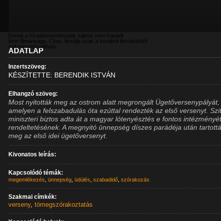
Ennek a híradóeseménynek sajnos nem maradt
fenn filmanyaga. Címe, témája csak a korabeli forrásokból
volt rekonstruálható.
ADATLAP
Inzertszöveg:
KÉSZÍTETTE: BERENDIK ISTVÁN
Elhangzó szöveg:
Most nyitották meg az ostrom alatt megrongált Ügetőversenypályát,
amelyen a felszabadulás óta ezúttal rendezték az első versenyt. Szi
miniszteri biztos adta át a magyar lótenyésztés e fontos intézményé
rendeltetésének. A megnyitó ünnepség díszes parádéja után tartott
meg az első idei ügetőversenyt.
Kivonatos leírás:
Kapcsolódó témák:
megemlékezés
,
ünnepség
,
üdülés
,
szabadidő
,
szórakozás
Szakmai címkék:
verseny
,
tömegszórakoztatás