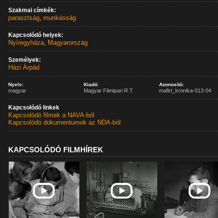
Szakmai címkék:
parasztság
,
munkásság
Kapcsolódó helyek:
Nyíregyháza
,
Magyarország
Személyek:
Házi Árpád
Nyelv:
Kiadó:
Azonosító:
magyar
Magyar Filmipari R.T.
mafirt_kronika-013-04
Kapcsolódó linkek
Kapcsolódó filmek a NAVA-ból
Kapcsolódó dokumentumok az NDA-ból
KAPCSOLÓDÓ FILMHÍREK