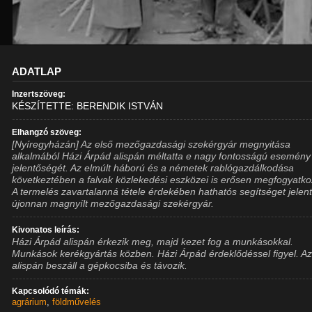
ADATLAP
Inzertszöveg:
KÉSZÍTETTE: BERENDIK ISTVÁN
Elhangzó szöveg:
[Nyíregyházán] Az első mezőgazdasági szekérgyár megnyitása
alkalmából Házi Árpád alispán méltatta e nagy fontosságú esemény
jelentőségét. Az elmúlt háború és a németek rablógazdálkodása
következtében a falvak közlekedési eszközei is erősen megfogyatko
A termelés zavartalanná tétele érdekében hathatós segítséget jelen
újonnan magnyílt mezőgazdasági szekérgyár.
Kivonatos leírás:
Házi Árpád alispán érkezik meg, majd kezet fog a munkásokkal.
Munkások kerékgyártás közben. Házi Árpád érdeklődéssel figyel. A
alispán beszáll a gépkocsiba és távozik.
Kapcsolódó témák:
agrárium
,
földművelés