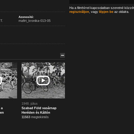
Ha a filmhírrel kapcsolatban szeretné közzé
regisztráljon
, vagy
lépjen be
az oldalra.
Azonosító:
T.
mafirt_kronika-013-05
1948. július
 a
Szabad Föld vasárnap
en
Heréden és Kállón
11563
megtekintés