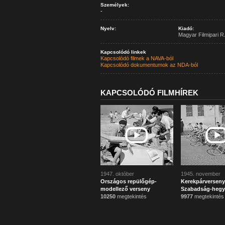
Személyek:
-
Nyelv:
Kiadó:
Magyar Filmipari R.
Kapcsolódó linkek
Kapcsolódó filmek a NAVA-ból
Kapcsolódó dokumentumok az NDA-ból
KAPCSOLÓDÓ FILMHÍREK
1947. október
1945. november
Országos repülőgép-
Kerekpárverseny
modellező verseny
Szabadság-hegy
10250
megtekintés
9977
megtekintés