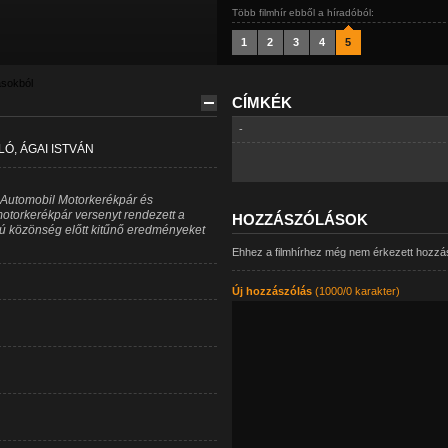
Több filmhír ebből a híradóból:
1
2
3
4
5
ásokból
CÍMKÉK
-
Ó, ÁGAI ISTVÁN
 Automobil Motorkerékpár és
torkerékpár versenyt rendezett a
HOZZÁSZÓLÁSOK
 közönség előtt kitűnő eredményeket
Ehhez a filmhírhez még nem érkezett hozzá
Új hozzászólás
(1000/0 karakter)