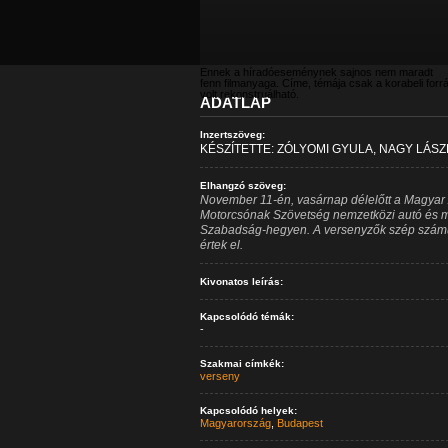
Ennek a híradóeseménynek sajnos nem maradt
fenn filmanyaga. Címe, témája csak a korabeli forr
volt rekonstruálható.
ADATLAP
Inzertszöveg:
KÉSZÍTETTE: ZÓLYOMI GYULA, NAGY LÁSZL
Elhangzó szöveg:
November 11-én, vasárnap délelőtt a Magyar
Motorcsónak Szövetség nemzetközi autó és mo
Szabadság-hegyen. A versenyzők szép számú
értek el.
Kivonatos leírás:
Kapcsolódó témák:
-
Szakmai címkék:
verseny
Kapcsolódó helyek:
Magyarország
,
Budapest