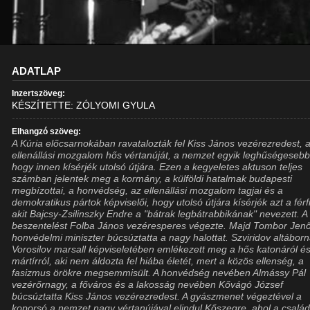
ADATLAP
Inzertszöveg:
KÉSZÍTETTE: ZÓLYOMI GYULA
Elhangzó szöveg:
A Kúria előcsarnokában ravatalozták fel Kiss János vezérezredest, 
ellenállási mozgalom hős vértanúját, a nemzet egyik leghűségesebb 
hogy innen kísérjék utolsó útjára. Ezen a kegyeletes aktuson teljes
számban jelentek meg a kormány, a külföldi hatalmak budapesti
megbízottai, a honvédség, az ellenállási mozgalom tagjai és a
demokratikus pártok képviselői, hogy utolsó útjára kísérjék azt a férfi
akit Bajcsy-Zsilinszky Endre a "bátrak legbátrabbikának" nevezett. A
beszentelést Folba János vezéresperes végezte. Majd Tombor Jen
honvédelmi miniszter búcsúztatta a nagy halottat. Szviridov altábor
Vorosilov marsall képviseletében emlékezett meg a hős katonáról é
mártírról, aki nem áldozta fel hiába életét, mert a közös ellenség, a
fasizmus örökre megsemmisült. A honvédség nevében Almássy Pál
vezérőrnagy, a főváros és a lakosság nevében Kővágó József
búcsúztatta Kiss János vezérezredest. A gyászmenet végeztével a
koporsó a nemzet nagy vértanújával elindul Kőszegre, ahol a család