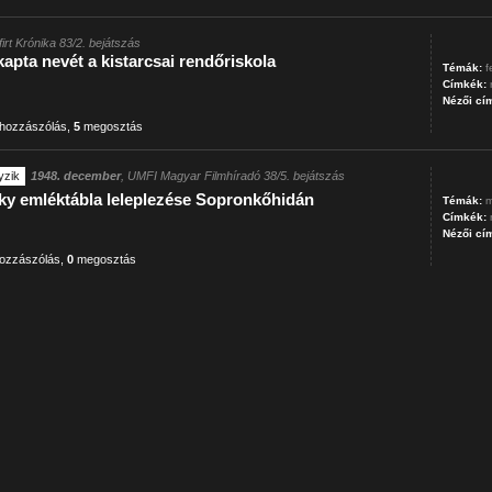
firt Krónika 83/2. bejátszás
kapta nevét a kistarcsai rendőriskola
Témák:
f
Címkék:
Nézői cí
hozzászólás
,
5
megosztás
yzik
1948. december
, UMFI Magyar Filmhíradó 38/5. bejátszás
zky emléktábla leleplezése Sopronkőhidán
Témák:
m
Címkék:
Nézői cí
ozzászólás
,
0
megosztás