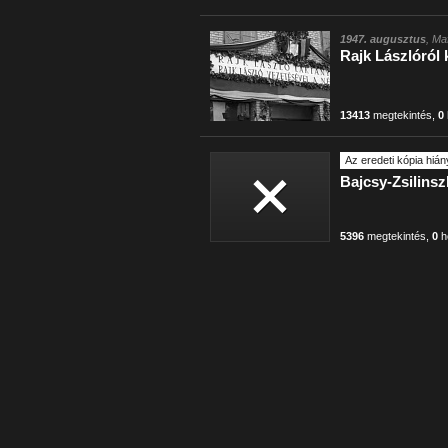
1947. augusztus
, Ma
Rajk Lászlóról 
13413
megtekintés
,
0
Az eredeti kópia hián
Bajcsy-Zsilins
5396
megtekintés
,
0
h