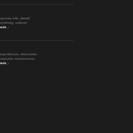
egyveres erők,
államfő
rendőrség,
uralkodó
mkék:
-
egemlékezés,
felszentelés
megnyitás,
kommunizmus
mkék:
-