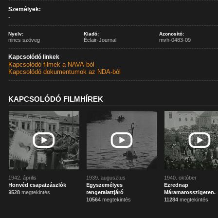
Személyek:
-
Nyelv:
Kiadó:
Azonosító:
nincs szöveg
Éclair-Journal
mvh-0483-09
Kapcsolódó linkek
Kapcsolódó filmek a NAVA-ból
Kapcsolódó dokumentumok az NDA-ból
KAPCSOLÓDÓ FILMHÍREK
1942. április
1939. augusztus
1940. október
Honvéd csapatzászlók
Egyszemélyes
Ezrednap
9528
megtekintés
tengeralattjáró
Máramarosszigeten.
10564
megtekintés
11284
megtekintés