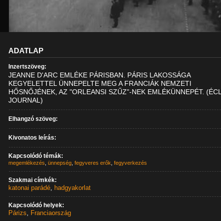
ADATLAP
Inzertszöveg:
JEANNE D'ARC EMLÉKE PÁRISBAN. PÁRIS LAKOSSÁGA
KEGYELETTEL ÜNNEPELTE MEG A FRANCIÁK NEMZETI
HŐSNŐJÉNEK, AZ "ORLEANSI SZŰZ"-NEK EMLÉKÜNNEPÉT. (ÉCL
JOURNAL)
Elhangzó szöveg:
Kivonatos leírás:
Kapcsolódó témák:
megemlékezés
,
ünnepség
,
fegyveres erők
,
fegyverkezés
Szakmai címkék:
katonai parádé
,
hadgyakorlat
Kapcsolódó helyek:
Párizs
,
Franciaország