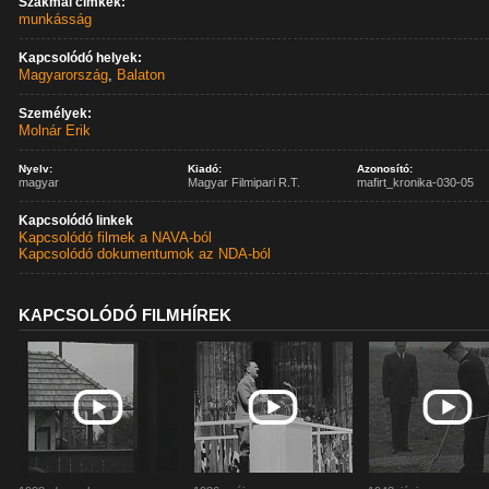
Szakmai címkék:
munkásság
Kapcsolódó helyek:
Magyarország
,
Balaton
Személyek:
Molnár Erik
Nyelv:
Kiadó:
Azonosító:
magyar
Magyar Filmipari R.T.
mafirt_kronika-030-05
Kapcsolódó linkek
Kapcsolódó filmek a NAVA-ból
Kapcsolódó dokumentumok az NDA-ból
KAPCSOLÓDÓ FILMHÍREK