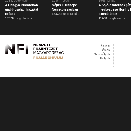
1938. december
1936. május
1943. június
A Hangya Budafokon
Május 1. ünnepe
A Sajó-csatorna épí
újabb családi házakat
Németországban
megkezdése Horthy 
épített
12834
megtekintés
jelenlétében
10970
megtekintés
11408
megtekintés
Főoldal
Témák
Személyek
Helyek