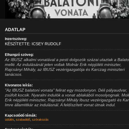
ADATLAP
Inzertszöveg:
KÉSZÍTETTE: ICSEY RUDOLF
Elhangzó szöveg:
Az IBUSZ alkalmi vonatával a pesti dolgozók százai utaztak a Balat
mellé. Az indulásánál jelen voltak Molnár Erik népjóléti miniszter,
Rajcsányi Mihály, az IBUSZ vezérigazgatója és Karczag miniszteri
tanácsos.
Kivonatos leírás:
"Az IBUSZ balatoni vonata" felirat egy mozdonyon. Déli pályaudvar,
zsúfolt kocsik. Nyaralni indulók a vonat ablakából mosolyognak. Mol
Erik népjóléti miniszter, Rajcsányi Mihály Ibusz vezérigazgató és Ka
Imre államtitkár az indulásnál. A feldíszített vonat útnak indul.
Kapcsolódó témák:
üdülés
,
szabadidő
,
szórakozás