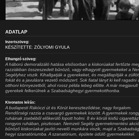
ADATLAP
Inzertszöveg:
KÉSZÍTETTE: ZÓLYOMI GYULA
Elhangzó szöveg:
A háború demoralizáló hatása elsősorban a kiskorúakat fertőzte me
razziákban összeszedett bűnöző, vagy elhagyott gyermekeket a Ne
Segélyhez viszik. Kihallgatják a gyerekeket, és megállapítják a züllö
fokát és a javulásra vezető módszert. Sok fiatal lányt ki kell ragadni 
otthoni környezetből, ahol rossz példa lebeg előtte. A már megjavult
gyerekek felkerülnek a Szabadsághegyi gyermekotthonba.
Kivonatos leírás:
A budapesti Rákóczi út és Körút kereszteződése; nagy forgalom.
Rendőrségi razzia a csavargó gyermekek között. A gyermekek rong
ruháinak zsebéből előkerülő lopott holmi. 8 év körüli kisfiú cigarettá
rongyos ruhában, piszkosan. Nemzeti Segély gyermekmentési akció
bűnöző kiskorúakat javító-nevelő munkára viszik, majd a Szabadság
hegyi szanatóriumba. A szanatórium, épülete üdülő gyermekekkel.