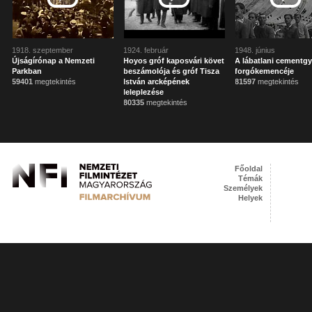
1918. szeptember
1924. február
1948. június
Újságírónap a Nemzeti
Hoyos gróf kaposvári követ
A lábatlani cementgy
Parkban
beszámolója és gróf Tisza
forgókemencéje
59401
megtekintés
István arcképének
81597
megtekintés
leleplezése
80335
megtekintés
Főoldal
Témák
Személyek
Helyek