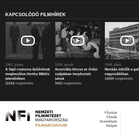
KAPCSOLÓDÓ FILMHÍREK
1943. június
1936. január
1948. július
A Sajó-csatorna építésének
Ausztrália kincse az óriási
Munkás üdülők a gal
megkezdése Horthy Miklós
nyájakban tenyésztett
nagyszállóban
jelenlétében
juhok
10059
megtekintés
11418
megtekintés
9422
megtekintés
Főoldal
Témák
Személyek
Helyek