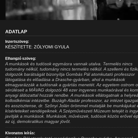
ADATLAP
Inzertszöveg:
KÉSZÍTETTE: ZÓLYOMI GYULA
Elhangzó szöveg:
A munkások és tudósok egymásra vannak utalva. Termelés nincs
tudomány nélkül, tudomány nincs termelés nélkül. A szellemi és fizik
dolgozók barátságát bizonyítja Gombás Pál atomkutató professzor
látogatása és előadása a Drasche-gyárban, ahol a munkások
elmagyarázzák a tudósnak a gyártás menetét. Az egyetem ostrom 
sérüléseit a MÁVAG dolgozói 48 ezer ingyenes munkaórával és kom
anyagi áldozattal hozzák rendbe. A munkások ellátogatnak a helyreál
kolloidkémiai intézetbe. Buzágh Aladár professzor, az intézet igazga
és asszisztense, dr. Szőnyi Jolán örömmel mutatják be munkájukat 
kísérleteiket vendégeiknek. A Szépművészeti Múzeum tetejét is ing
javítják a munkások. Munkások, művészek, tudósok közös erővel épí
az új, demokratikus magyar jövőt.
Kivonatos leírás: