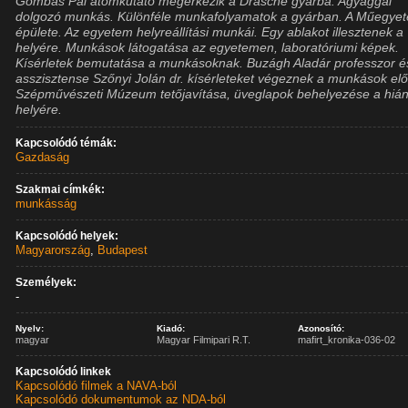
Gombás Pál atomkutató megérkezik a Drasche gyárba. Agyaggal
dolgozó munkás. Különféle munkafolyamatok a gyárban. A Műegye
épülete. Az egyetem helyreállítási munkái. Egy ablakot illesztenek a
helyére. Munkások látogatása az egyetemen, laboratóriumi képek.
Kísérletek bemutatása a munkásoknak. Buzágh Aladár professzor é
asszisztense Szőnyi Jolán dr. kísérleteket végeznek a munkások előt
Szépművészeti Múzeum tetőjavítása, üveglapok behelyezése a hiá
helyére.
Kapcsolódó témák:
Gazdaság
Szakmai címkék:
munkásság
Kapcsolódó helyek:
Magyarország
,
Budapest
Személyek:
-
Nyelv:
Kiadó:
Azonosító:
magyar
Magyar Filmipari R.T.
mafirt_kronika-036-02
Kapcsolódó linkek
Kapcsolódó filmek a NAVA-ból
Kapcsolódó dokumentumok az NDA-ból