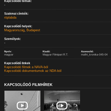
Kapcsolódó témák:
-
Szakmai címkék:
röplabda
Kapcsolódó helyek:
Magyarország
,
Budapest
Személyek:
-
Nyelv:
Kiadó:
Azonosító:
magyar
Magyar Filmipari R.T.
mafirt_kronika-045-04
Kapcsolódó linkek
Kapcsolódó filmek a NAVA-ból
Kapcsolódó dokumentumok az NDA-ból
KAPCSOLÓDÓ FILMHÍREK