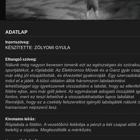
ADATLAP
Inzertszöveg:
KÉSZÍTETTE: ZÓLYOMI GYULA
Elhangzó szöveg:
Nálunk még nagyon kevesen ismerik ezt az egészséges és szórako
sportjátékot, a röplabdát. Az Elektromos Művek és a Ganz gyár csap
már elég jól elsajátították, és élvezettel gyakorolják. Egy szervadob
indul el a játék. A túlsó oldalon állók háromszori labdaérintési
lehetőséggel úgy igyekszenek visszadobni a labdát, hogy az ellenfe
földre ejtse, ami már gólt jelent. Az egymásnak adogató összjáték i
fontos, mert ez teszi lehetővé a visszadobhatatlan lapos labdákat.
Reméljük, hogy ez a csekély felszerelést igénylő labdajáték nálunk i
hamarosan népszerű lesz.
Kivonatos leírás:
Röplabda a földön. A vezetőbíró feldobja a pénzt a két csapat előtt. 
belefúj a sípjába. Megkezdődik a mérkőzés.