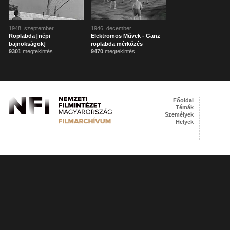
1948. szeptember
1946. december
Röplabda [népi
Elektromos Művek - Ganz
bajnokságok]
röplabda mérkőzés
9301
megtekintés
9470
megtekintés
Főoldal
Témák
Személyek
Helyek