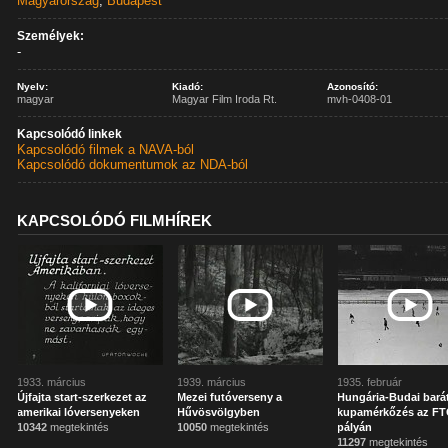
Magyarország
,
Budapest
Személyek:
-
Nyelv:
Kiadó:
Azonosító:
magyar
Magyar Film Iroda Rt.
mvh-0408-01
Kapcsolódó linkek
Kapcsolódó filmek a NAVA-ból
Kapcsolódó dokumentumok az NDA-ból
KAPCSOLÓDÓ FILMHÍREK
1933. március
1939. március
1935. február
Újfajta start-szerkezet az
Mezei futóverseny a
Hungária-Budai bará
amerikai lóversenyeken
Hűvösvölgyben
kupamérkőzés az F
10342
megtekintés
10050
megtekintés
pályán
11297
megtekintés