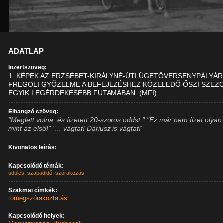
ADATLAP
Inzertszöveg:
1. KÉPEK AZ ERZSÉBET-KIRÁLYNÉ-ÚTI ÜGETŐVERSENYPÁLYÁR
FREGOLI GYŐZELME A BEFEJEZÉSHEZ KÖZELEDŐ ŐSZI SZEZ
EGYIK LEGÉRDEKESEBB FUTAMÁBAN. (MFI)
Elhangzó szöveg:
"Meglett volna, és fizetett 20-szoros oddst." "Ez már nem fizet olyan 
mint az első!" "... vágtat! Dáriusz is vágtat!"
Kivonatos leírás:
Kapcsolódó témák:
üdülés
,
szabadidő
,
szórakozás
Szakmai címkék:
tömegszórakoztatás
Kapcsolódó helyek: