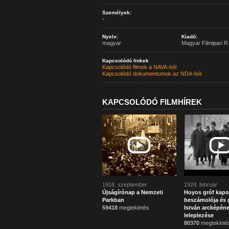
Személyek:
-
Nyelv:
Kiadó:
magyar
Magyar Filmipari R.
Kapcsolódó linkek
Kapcsolódó filmek a NAVA-ból
Kapcsolódó dokumentumok az NDA-ból
KAPCSOLÓDÓ FILMHÍREK
1918. szeptember
1924. február
Újságírónap a Nemzeti
Hoyos gróf kapo
Parkban
beszámolója és g
59418
megtekintés
István arcképén
leleplezése
80370
megtekinté