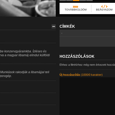
TOVÁBBKÜLDÖM
BEÁGYAZOM
CÍMKÉK
-
 be konzervgyárainkba. Ízléses és
a a magyar libamáj elindul külföldi
HOZZÁSZÓLÁSOK
Ehhez a filmhírhez még nem érkezett hozzá
unkások rakodják a libamájjal teli
Új hozzászólás
(1000/0 karakter)
nzervgép.