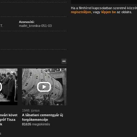
Ha a filmhírrel kapcsolatban szeretné közzé
regisztráljon
, vagy
lépjen be
az oldalra.
Azonosító:
T.
mafirt_kronika-051-03
1948. június
svári követ
A lábatlani cementgyár új
róf Tisza
forgókemencéje
ek
81635
megtekintés
s