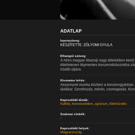
ADATLAP
Inzertszöveg:
KÉSZÍTETTE: ZÓLYOMI GYULA
Elhangzó szöveg:
A híres magyar libamáj nagy tételekben kerül
tökéletesen légmentes konzervdobozokba zárv
hódító útjára.
Kivonatos leírás:
Asszonyok munka közben a konzervgyárban. M
ládákat. Szortírozás, mérés, csomagolás. Ko
Kapcsolódó témák:
Külföld
,
Kereskedelem
,
agrárium
,
földművelés
Szakmai címkék:
-
Kapcsolódó helyek:
Magyarország