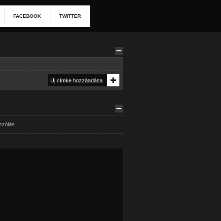
FACEBOOK
TWITTER
szólás.