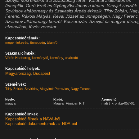
Szovjet hősi emlékmű a Szabadság téren. Katonai alakulatok és
ünneplők. Gerő Ernő és Gyöngyösi János a képen. Szovjet zászlók.
Szviridov altábornagy és Szakasits Árpád érkezik. Tildy Zoltán, Nag
Ferenc, Rákosi Mátyás, Révai József az ünnepségen. Nagy Ferenc
Szviridov altábornagy beszél. Koszorúzás. Szovjet és magyar dísz
elvonulása; fúvós zenekar.
Kapcsolódó témák:
megemlékezés
,
ünnepség
,
államfő
Szakmai címkék:
Vörös Hadsereg
,
kormányfő
,
kormány
,
uralkodó
Kapcsolódó helyek:
Magyarország
,
Budapest
Személyek:
Tildy Zoltán
,
Szviridov, Vlagyimir Petrovics
,
Nagy Ferenc
Nyelv:
Kiadó:
Azonosító:
magyar
Magyar Filmipari R.T.
mafirt_kronika-057-01
Kapcsolódó linkek
Kapcsolódó filmek a NAVA-ból
Kapcsolódó dokumentumok az NDA-ból