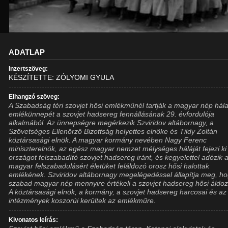
ADATLAP
Inzertszöveg:
KÉSZÍTETTE: ZÓLYOMI GYULA
Elhangzó szöveg:
A Szabadság téri szovjet hősi emlékműnél tartják a magyar nép hál
emlékünnepét a szovjet hadsereg fennállásának 29. évfordulója
alkalmából. Az ünnepségre megérkezik Szviridov altábornagy, a
Szövetséges Ellenőrző Bizottság helyettes elnöke és Tildy Zoltán
köztársasági elnök. A magyar kormány nevében Nagy Ferenc
miniszterelnök, az egész magyar nemzet mélységes háláját fejezi ki
országot felszabadító szovjet hadsereg iránt, és kegyelettel adózik 
magyar felszabadulásért életüket feláldozó orosz hősi halottak
emlékének. Szviridov altábornagy megelégedéssel állapítja meg, h
szabad magyar nép mennyire értékeli a szovjet hadsereg hősi áldoza
A köztársasági elnök, a kormány, a szovjet hadsereg harcosai és az
intézmények koszorúi kerültek az emlékműre.
Kivonatos leírás: