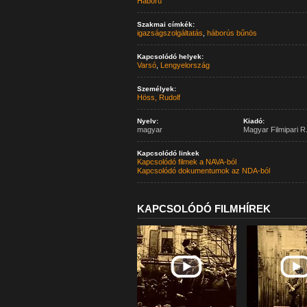
Háború
Szakmai címkék:
igazságszolgáltatás
,
háborús bűnös
Kapcsolódó helyek:
Varsó
,
Lengyelország
Személyek:
Höss, Rudolf
Nyelv:
Kiadó:
magyar
Magyar Filmipari R.
Kapcsolódó linkek
Kapcsolódó filmek a NAVA-ból
Kapcsolódó dokumentumok az NDA-ból
KAPCSOLÓDÓ FILMHÍREK