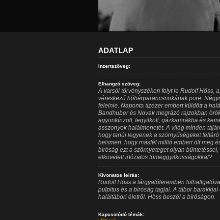
ADATLAP
Inzertszöveg:
Elhangzó szöveg:
A varsói törvényszéken folyt le Rudolf Höss, 
véreskezű hóhérparancsnokának pöre. Négymill
felelnie. Naponta tízezer embert küldött a ha
Bandhuber és Novak megrázó rajzokban örökít
agyonkínzott, legyilkolt, gázkamrákba és kem
asszonyok halálmenetét. A világ minden tájáról
hogy tanúi legyenek a szörnyűségeket feltár
beismeri, hogy másfél millió embert ölt meg és 
bíróság ezt a szörnyeteget olyan büntetéssel,
elkövetett irtózatos tömeggyilkosságokkal?
Kivonatos leírás:
Rudolf Höss a tárgyalóteremben fülhallgatóval
pulpitus és a bíróság tagjai. A tábor barakkjai 
haláltábori életről. Höss beszél a bíróságon.
Kapcsolódó témák: