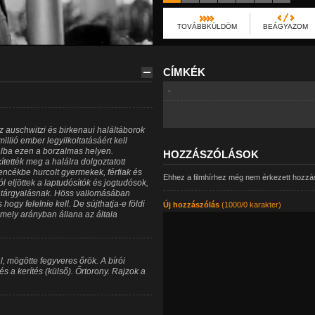
TOVÁBBKÜLDÖM
BEÁGYAZOM
CÍMKÉK
-
az auschwitzi és birkenaui haláltáborok
ió ember legyilkoltatásáért kell
lálba ezen a borzalmas helyen.
HOZZÁSZÓLÁSOK
ették meg a halálra dolgoztatott
encékbe hurcolt gyermekek, férfiak és
Ehhez a filmhírhez még nem érkezett hozzá
 eljöttek a laptudósítók és jogtudósok,
ó tárgyalásnak. Höss vallomásában
hogy felelnie kell. De sújthatja-e földi
Új hozzászólás
(1000/0 karakter)
 mely arányban állana az általa
, mögötte fegyveres őrök. A bírói
és a kerítés (külső). Őrtorony. Rajzok a