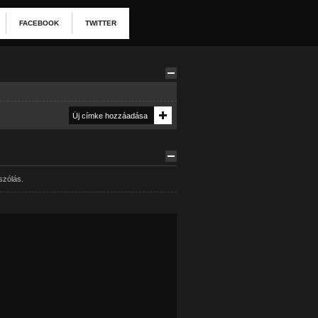
FACEBOOK
TWITTER
szólás.