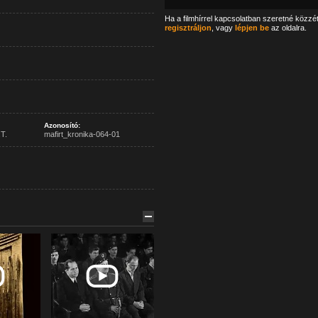
Ha a filmhírrel kapcsolatban szeretné közzé
regisztráljon
, vagy
lépjen be
az oldalra.
Azonosító:
T.
mafirt_kronika-064-01