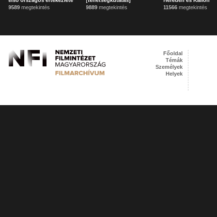
első országos értekezlete
[tehetségkutatás]
Heréden és Kállón
9589
megtekintés
9889
megtekintés
11566
megtekintés
Főoldal
Témák
Személyek
Helyek