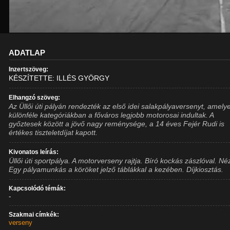
ADATLAP
Inzertszöveg:
KÉSZÍTETTE: ILLÉS GYÖRGY
Elhangzó szöveg:
Az Üllői úti pályán rendezték az első idei salakpályaversenyt, amely
különféle kategóriákban a főváros legjobb motorosai indultak. A
győztesek között a jövő nagy reménysége, a 14 éves Fejér Rudi is
értékes tiszteletdíjat kapott.
Kivonatos leírás:
Üllői úti sportpálya. A motorverseny rajtja. Bíró kockás zászlóval. Né
Egy pályamunkás a köröket jelző táblákkal a kezében. Díjkiosztás.
Kapcsolódó témák:
-
Szakmai címkék:
verseny