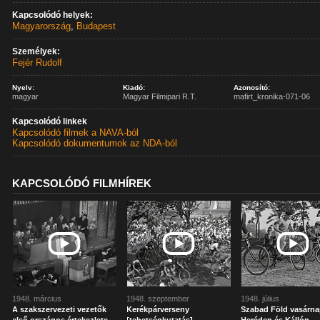
Kapcsolódó helyek:
Magyarország
,
Budapest
Személyek:
Fejér Rudolf
Nyelv:
Kiadó:
Azonosító:
magyar
Magyar Filmipari R.T.
mafirt_kronika-071-06
Kapcsolódó linkek
Kapcsolódó filmek a NAVA-ból
Kapcsolódó dokumentumok az NDA-ból
KAPCSOLÓDÓ FILMHÍREK
1948. március
1948. szeptember
1948. július
A szakszervezeti vezetők
Kerékpárverseny
Szabad Föld vasárn