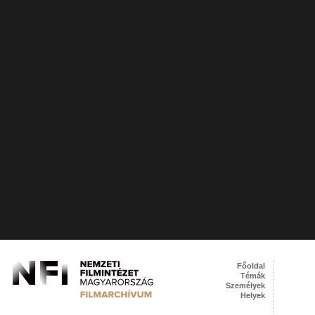
Főoldal
Témák
Személyek
Helyek