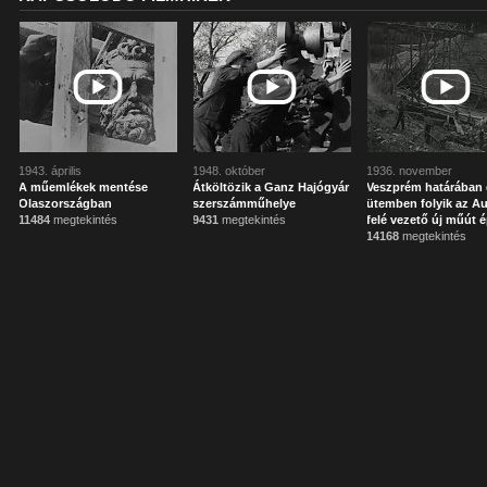
1943. április
1948. október
1936. november
A műemlékek mentése
Átköltözik a Ganz Hajógyár
Veszprém határában
Olaszországban
szerszámműhelye
ütemben folyik az Au
11484
megtekintés
9431
megtekintés
felé vezető új műút é
14168
megtekintés