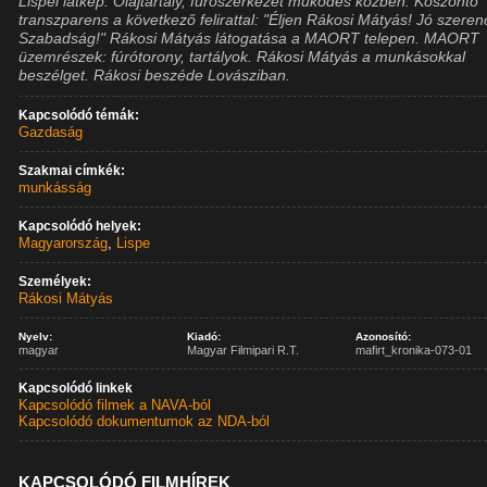
Lispei látkép. Olajtartály, fúrószerkezet működés közben. Köszöntő
transzparens a következő felirattal: "Éljen Rákosi Mátyás! Jó szeren
Szabadság!" Rákosi Mátyás látogatása a MAORT telepen. MAORT
üzemrészek: fúrótorony, tartályok. Rákosi Mátyás a munkásokkal
beszélget. Rákosi beszéde Lovásziban.
Kapcsolódó témák:
Gazdaság
Szakmai címkék:
munkásság
Kapcsolódó helyek:
Magyarország
,
Lispe
Személyek:
Rákosi Mátyás
Nyelv:
Kiadó:
Azonosító:
magyar
Magyar Filmipari R.T.
mafirt_kronika-073-01
Kapcsolódó linkek
Kapcsolódó filmek a NAVA-ból
Kapcsolódó dokumentumok az NDA-ból
KAPCSOLÓDÓ FILMHÍREK