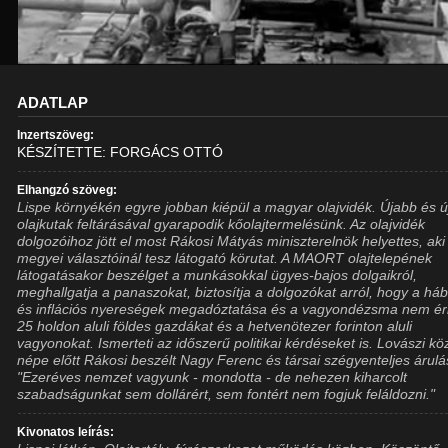
ADATLAP
Inzertszöveg:
KÉSZÍTETTE: FORGÁCS OTTÓ
Elhangzó szöveg:
Lispe környékén egyre jobban kiépül a magyar olajvidék. Újabb és 
olajkutak feltárásával gyarapodik kőolajtermelésünk. Az olajvidék
dolgozóihoz jött el most Rákosi Mátyás miniszterelnök helyettes, aki
megyei választóinál tesz látogató körutat. A MAORT olajtelepének
látogatásakor beszélget a munkásokkal ügyes-bajos dolgaikról,
meghallgatja a panaszokat, biztosítja a dolgozókat arról, hogy a há
és inflációs nyereségek megadóztatása és a vagyondézsma nem éri
25 holdon aluli földes gazdákat és a hetvenötezer forinton aluli
vagyonokat. Ismerteti az időszerű politikai kérdéseket is. Lovászi k
népe előtt Rákosi beszélt Nagy Ferenc és társai szégyenteljes árulá
"Ezeréves nemzet vagyunk - mondotta - de nehezen kiharcolt
szabadságunkat sem dollárért, sem fontért nem fogjuk feláldozni."
Kivonatos leírás: