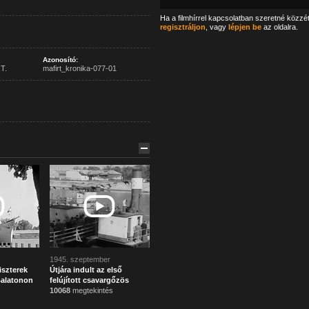
Ha a filmhírrel kapcsolatban szeretné közzé
regisztráljon
, vagy
lépjen be
az oldalra.
Azonosító:
T.
mafirt_kronika-077-01
1945. szeptember
iszterek
Útjára indult az első
Balatonon
felújított csavargőzös
10068
megtekintés