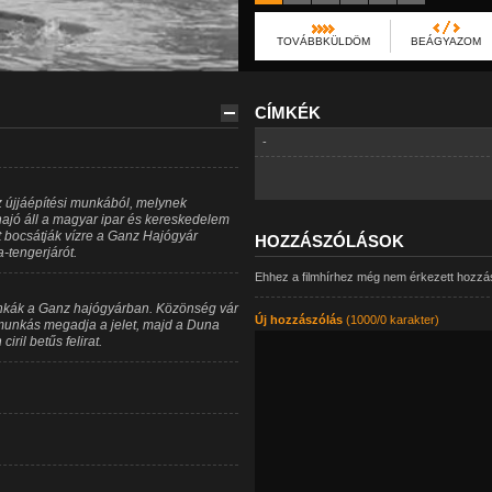
TOVÁBBKÜLDÖM
BEÁGYAZOM
CÍMKÉK
-
z újjáépítési munkából, melynek
hajó áll a magyar ipar és kereskedelem
 bocsátják vízre a Ganz Hajógyár
HOZZÁSZÓLÁSOK
-tengerjárót.
Ehhez a filmhírhez még nem érkezett hozzá
nkák a Ganz hajógyárban. Közönség vár
Új hozzászólás
(1000/0 karakter)
 munkás megadja a jelet, majd a Duna
iril betűs felirat.