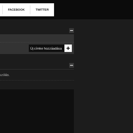
FACEBOOK
TWITTER
szólás.