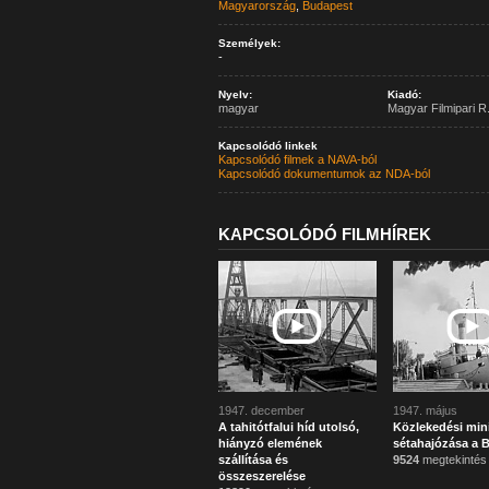
Magyarország
,
Budapest
Személyek:
-
Nyelv:
Kiadó:
magyar
Magyar Filmipari R.
Kapcsolódó linkek
Kapcsolódó filmek a NAVA-ból
Kapcsolódó dokumentumok az NDA-ból
KAPCSOLÓDÓ FILMHÍREK
1947. december
1947. május
A tahitótfalui híd utolsó,
Közlekedési min
hiányzó elemének
sétahajózása a 
szállítása és
9524
megtekintés
összeszerelése