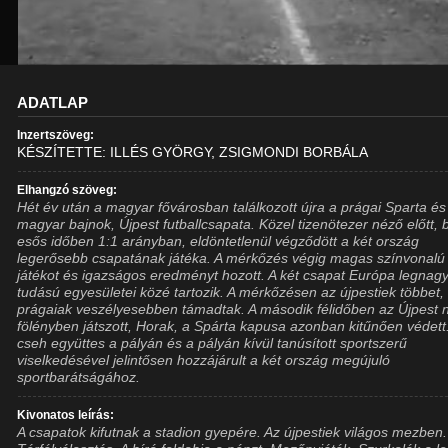
ADATLAP
Inzertszöveg:
KÉSZÍTETTE: ILLÉS GYÖRGY, ZSIGMONDI BORBÁLA
Elhangzó szöveg:
Hét év után a magyar fővárosban találkozott újra a prágai Sparta és
magyar bajnok, Újpest futballcsapata. Közel tizenötezer néző előtt, 
esős időben 1:1 arányban, eldöntetlenül végződött a két ország
legerősebb csapatának játéka. A mérkőzés végig magas színvonalú
játékot és igazságos eredményt hozott. A két csapat Európa legnag
tudású egyesületei közé tartozik. A mérkőzésen az újpestiek többet,
prágaiak veszélyesebben támadtak. A második félidőben az Újpest 
fölényben játszott, Horak, a Spárta kapusa azonban kitűnően védett
cseh együttes a pályán és a pályán kívül tanúsított sportszerű
viselkedésével jelintősen hozzájárult a két ország megújuló
sportbarátságához.
Kivonatos leírás:
A csapatok kifutnak a stadion gyepére. Az újpestiek világos mezben.