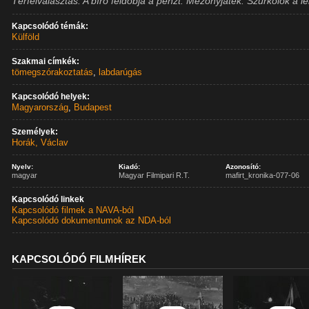
Térfélválasztás. A bíró feldobja a pénzt. Mezőnyjáték. Szurkolók a le
Kapcsolódó témák:
Külföld
Szakmai címkék:
tömegszórakoztatás
,
labdarúgás
Kapcsolódó helyek:
Magyarország
,
Budapest
Személyek:
Horák, Václav
Nyelv:
Kiadó:
Azonosító:
magyar
Magyar Filmipari R.T.
mafirt_kronika-077-06
Kapcsolódó linkek
Kapcsolódó filmek a NAVA-ból
Kapcsolódó dokumentumok az NDA-ból
KAPCSOLÓDÓ FILMHÍREK