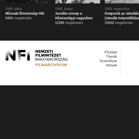
1948. július
1945. június
1948. augusztus
Műszaki Értelmiségi Hét
Juniális ünnep a
Dolgozók az iskoláér
9454
megtekintés
Hűvösvölgyi nagyréten
[iskolák helyreállítás
11398
megtekintés
10552
megtekintés
Főoldal
Témák
Személyek
Helyek