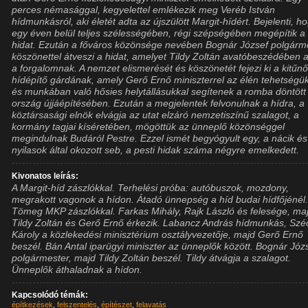
perces némasággal, kegyelettel emlékezik meg Veréb István
hídmunkásról, aki életét adta az újszülött Margit-hídért. Bejelenti, h
egy éven belül teljes szélességében, régi szépségében megépítik a
hidat. Ezután a főváros közönsége nevében Bognár József polgárm
köszönettel átveszi a hidat, amelyet Tildy Zoltán avatóbeszédében a
a forgalomnak. A nemzet elismerését és köszönetét fejezi ki a kitűn
hídépítő gárdának, amely Gerő Ernő miniszterrel az élén tehetségü
és munkában való hősies helytállásukkal segítenek a romba döntött
ország újjáépítésében. Ezután a megjelentek felvonulnak a hídra, a
köztársasági elnök elvágja az utat elzáró nemzetiszínű szalagot, a
kormány tagjai kíséretében, mögöttük az ünneplő közönséggel
megindulnak Budáról Pestre. Ezzel ismét begyógyult egy, a nácik és
nyilasok által okozott seb, a pesti hidak száma négyre emelkedett.
Kivonatos leírás:
A Margit-híd zászlókkal. Terhelési próba: autóbuszok, mozdony,
megrakott vagonok a hídon. Átadó ünnepség a híd budai hídfőjénél
Tömeg MKP zászlókkal. Farkas Mihály, Rajk László és felesége, ma
Tildy Zoltán és Gerő Ernő érkezik. Labancz András hídmunkás, Szé
Károly a közlekedési minisztérium osztályvezetője, majd Gerő Ernő
beszél. Bán Antal iparügyi miniszter az ünneplők között. Bognár Józ
polgármester, majd Tildy Zoltán beszél. Tildy átvágja a szalagot.
Ünneplők áthaladnak a hídon.
Kapcsolódó témák:
építkezések
,
felszentelés
,
építészet
,
felavatás