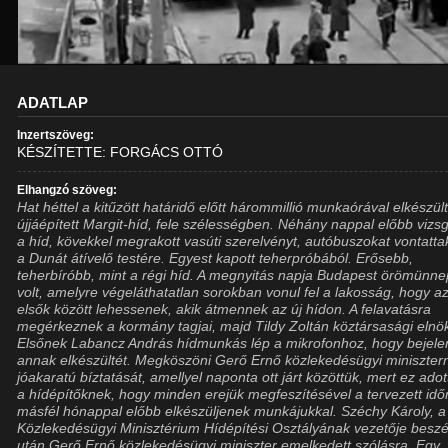
ADATLAP
Inzertszöveg:
KÉSZÍTETTE: FORGÁCS OTTÓ
Elhangzó szöveg:
Hat héttel a kitűzött határidő előtt hárommillió munkaórával elkészül
újjáépített Margit-híd, fele szélességben. Néhány nappal előbb vizs
a híd, kövekkel megrakott vasúti szerelvényt, autóbuszokat vontattak
a Dunát átívelő testére. Egyest kapott teherpróbából. Erősebb,
teherbíróbb, mint a régi híd. A megnyitás napja Budapest örömünn
volt, amelyre végeláthatatlan sorokban vonul fel a lakosság, hogy a
elsők között lehessenek, akik átmennek az új hídon. A felavatásra
megérkeznek a kormány tagjai, majd Tildy Zoltán köztársasági elnö
Elsőnek Labancz András hídmunkás lép a mikrofonhoz, hogy bejele
annak elkészültét. Megköszöni Gerő Ernő közlekedésügyi miniszter
jóakaratú bíztatását, amellyel naponta ott járt közöttük, mert ez adot
a hídépítőknek, hogy minden erejük megfeszítésével a tervezett idő
másfél hónappal előbb elkészüljenek munkájukkal. Széchy Károly, a
Közlekedésügyi Minisztérium Hídépítési Osztályának vezetője besz
után Gerő Ernő közlekedésügyi miniszter emelkedett szólásra. Egy