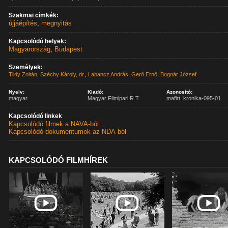
Szakmai címkék:
újjáépítés
,
megnyitás
Kapcsolódó helyek:
Magyarország
,
Budapest
Személyek:
Tildy Zoltán
,
Széchy Károly, dr.
,
Labancz András
,
Gerő Ernő
,
Bognár József
Nyelv:
Kiadó:
Azonosító:
magyar
Magyar Filmipari R.T.
mafirt_kronika-095-01
Kapcsolódó linkek
Kapcsolódó filmek a NAVA-ból
Kapcsolódó dokumentumok az NDA-ból
KAPCSOLÓDÓ FILMHÍREK