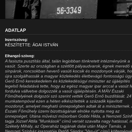
ADATLAP
Inzertszöveg:
KÉSZÍTETTE: ÁGAI ISTVÁN
Elhangzó szöveg:
A fasiszta pusztítás által, talán legjobban tönkretett intézményünk a
vasút. Szerte az országban a szétlőtt pályaudvarok, égnek meredő 
sínpárok, roncsokban heverő vasúti kocsik és mozdonyok várják, h
újra szolgálhassák a magyar közlekedés életbevágó fontosságú ügy
Gerő Ernő kereskedelem és közlekedésügyi miniszter az újjáépítés
legelső feladatává tette, hogy az egész magyar ipar arccal a vasút f
fordulva vállvetve dolgozzék a vasút újjáépítésén. A MÁV Északi
Főműhelyének dolgozói szó szerint vették Gerő Ernő buzdítását. 24
munkatempóval ezen a héten elkészítették a századik kijavított
mozdonyt, amelyet megható ünnepségben adtak át a miniszternek.
Északi Főműhely üzemi bizottságának elnöke nyitotta meg az
ünnepséget. Utána művészi műsorban Gobbi Hilda, a Nemzeti Szín
tagja József Attila "Munkások" című versét szavalta nagy hatással, 
Székely Mihály, az Operaház tagjának dalai után Major Tamás, a
Nemzeti Színház igazgatója Petőfi Sándor "Vas-út" című költeményé