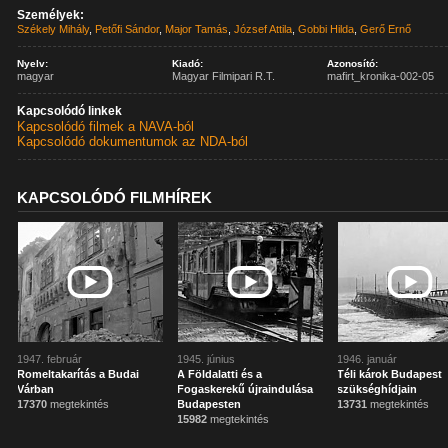
Személyek:
Székely Mihály
,
Petőfi Sándor
,
Major Tamás
,
József Attila
,
Gobbi Hilda
,
Gerő Ernő
Nyelv:
Kiadó:
Azonosító:
magyar
Magyar Filmipari R.T.
mafirt_kronika-002-05
Kapcsolódó linkek
Kapcsolódó filmek a NAVA-ból
Kapcsolódó dokumentumok az NDA-ból
KAPCSOLÓDÓ FILMHÍREK
1947. február
1945. június
1946. január
Romeltakarítás a Budai
A Földalatti és a
Téli károk Budapest
Várban
Fogaskerekű újraindulása
szükséghídjain
17370
megtekintés
Budapesten
13731
megtekintés
15982
megtekintés