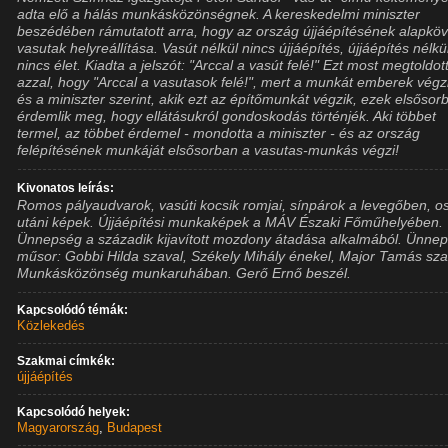
adta elő a hálás munkásközönségnek. A kereskedelmi miniszter
beszédében rámutatott arra, hogy az ország újjáépítésének alapkö
vasutak helyreállítása. Vasút nélkül nincs újjáépítés, újjáépítés nélkü
nincs élet. Kiadta a jelszót: "Arccal a vasút felé!" Ezt most megtoldot
azzal, hogy "Arccal a vasutasok felé!", mert a munkát emberek végzi
és a miniszter szerint, akik ezt az építőmunkát végzik, ezek elsősor
érdemlik meg, hogy ellátásukról gondoskodás történjék. Aki többet
termel, az többet érdemel - mondotta a miniszter - és az ország
felépítésének munkáját elsősorban a vasutas-munkás végzi!
Kivonatos leírás:
Romos pályaudvarok, vasúti kocsik romjai, sínpárok a levegőben, o
utáni képek. Újjáépítési munkaképek a MÁV Északi Főműhelyében.
Ünnepség a századik kijavított mozdony átadása alkalmából. Ünnep
műsor: Gobbi Hilda szaval, Székely Mihály énekel, Major Tamás sza
Munkásközönség munkaruhában. Gerő Ernő beszél.
Kapcsolódó témák:
Közlekedés
Szakmai címkék:
újjáépítés
Kapcsolódó helyek:
Magyarország
,
Budapest