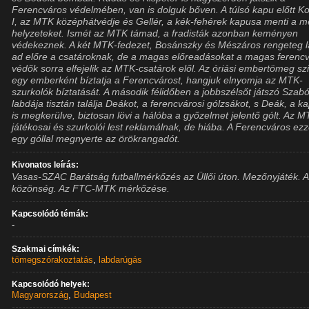
Ferencváros védelmében, van is dolguk bőven. A túlsó kapu előtt K
I, az MTK középhátvédje és Gellér, a kék-fehérek kapusa menti a m
helyzeteket. Ismét az MTK támad, a fradisták azonban keményen
védekeznek. A két MTK-fedezet, Bosánszky és Mészáros rengeteg 
ad előre a csatároknak, de a magas előreadásokat a magas ferencv
védők sorra elfejelik az MTK-csatárok elől. Az óriási embertömeg sz
egy emberként bíztatja a Ferencvárost, hangjuk elnyomja az MTK-
szurkolók bíztatását. A második félidőben a jobbszélsőt játszó Szab
labdája tisztán találja Deákot, a ferencvárosi gólzsákot, s Deák, a k
is megkerülve, biztosan lövi a hálóba a győzelmet jelentő gólt. Az 
játékosai és szurkolói lest reklamálnak, de hiába. A Ferencváros ezz
egy góllal megnyerte az örökrangadót.
Kivonatos leírás:
Vasas-SZAC Barátság futballmérkőzés az Üllői úton. Mezőnyjáték. 
közönség. Az FTC-MTK mérkőzése.
Kapcsolódó témák:
-
Szakmai címkék:
tömegszórakoztatás
,
labdarúgás
Kapcsolódó helyek:
Magyarország
,
Budapest