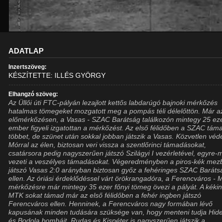
ADATLAP
Inzertszöveg:
KÉSZÍTETTE: ILLÉS GYÖRGY
Elhangzó szöveg:
Az Üllői úti FTC-pályán lezajlott kettős labdarúgó bajnoki mérkőzés
hatalmas tömegeket mozgatott meg a pompás téli délelőttön. Már a
előmérkőzésen, a Vasas - SZAC Barátság találkozón mintegy 25 ez
ember figyeli izgatottan a mérkőzést. Az első félidőben a SZAC tám
többet, de szünet után sokkal jobban játszik a Vasas. Közvetlen vé
Mórral az élen, biztosan veri vissza a szentlőrinci támadásokat,
csatársora pedig nagyszerűen játszó Szilágyi I vezérletével, egyre-
vezeti a veszélyes támadásokat. Végeredményben a piros-kék mez
játszó Vasas 2:0 arányban biztosan győz a fehéringes SZAC Baráts
ellen. Az óriási érdeklődéssel várt örökrangadóra, a Ferencváros -
mérkőzésre már mintegy 35 ezer főnyi tömeg övezi a pályát. A kéki
MTK sokat támad már az első félidőben a fehér ingben játszó
Ferencváros ellen. Henninek, a Ferencváros nagy formában lévő
kapusának minden tudására szüksége van, hogy menteni tudja Hide
és Bodola bombáit. Rudas és Kispéter is nagyszerűen játszik a