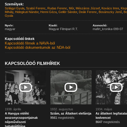
Személyek:
Szilágyi Gyula
,
Szabó Ferenc
,
Rudas Ferenc
,
Mór
,
Mészáros József
,
Kovács Imre
,
Kisp
Mihály
,
Hidegkuti Nándor
,
Henni Géza
,
Gellér Sándor
,
Deák Ferenc
,
Bosánszky Jenő
,
Bo
Gyula
Nyelv:
Kiadó:
Azonosító:
magyar
Magyar Filmipari R.T.
mafirt_kronika-099-07
Kapcsolódó linkek
Kapcsolódó filmek a NAVA-ból
Kapcsolódó dokumentumok az NDA-ból
KAPCSOLÓDÓ FILMHÍREK
1938. április
1932. augusztus
1934. május
A Hangya vidéki
Sziám, az Állatkert elefántja
Az állatkert legfiatal
asszonycsoportjainak
9561
megtekintés
kedvencei
népművészeti
8647
megtekintés
babakiállítása