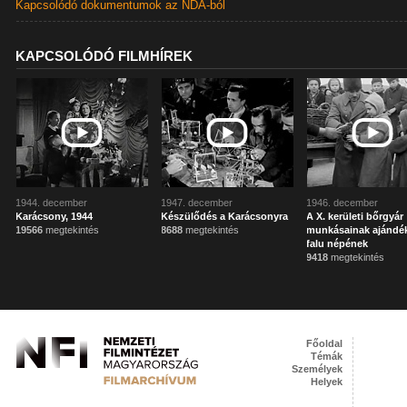
Kapcsolódó dokumentumok az NDA-ból
KAPCSOLÓDÓ FILMHÍREK
1944. december
1947. december
1946. december
Karácsony, 1944
Készülődés a Karácsonyra
A X. kerületi bőrgyár
19566
megtekintés
8688
megtekintés
munkásainak ajándék
falu népének
9418
megtekintés
Főoldal
Témák
Személyek
Helyek