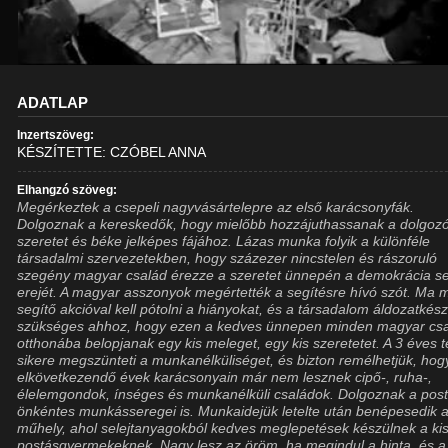
ADATLAP
Inzertszöveg:
KÉSZÍTETTE: CZÓBEL ANNA
Elhangzó szöveg:
Megérkeztek a csepeli nagyvásártelepre az első karácsonyfák.
Dolgoznak a kereskedők, hogy mielőbb hozzájuthassanak a dolgoz
szeretet és béke jelképes fájához. Lázas munka folyik a különféle
társadalmi szervezetekben, hogy százezer nincstelen és rászoruló
szegény magyar család érezze a szeretet ünnepén a demokrácia se
erejét. A magyar asszonyok megértették a segítésre hívó szót. Ma 
segítő akcióval kell pótolni a hiányokat, és a társadalom áldozatkés
szükséges ahhoz, hogy ezen a kedves ünnepen minden magyar cs
otthonába belopjanak egy kis meleget, egy kis szeretetet. A 3 éves t
sikere megszünteti a munkanélküliséget, és bizton remélhetjük, hog
elkövetkezendő évek karácsonyain már nem lesznek cipő-, ruha-,
élelemgondok, ínséges és munkanélküli családok. Dolgoznak a pos
önkéntes munkásseregei is. Munkaidejük letelte után benépesedik a
műhely, ahol selejtanyagokból kedves meglepetések készülnek a ki
postásgyermekeknek. Nagy lesz az öröm, ha megindul a hinta, és a