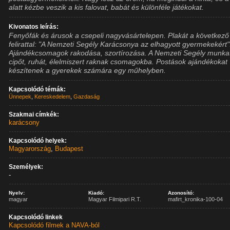
alatt kézbe veszik a kis falovat, babát és különféle játékokat.
Kivonatos leírás:
Fenyőfák és árusok a csepeli nagyvásártelepen. Plakát a következő
felirattal: "A Nemzeti Segély Karácsonya az elhagyott gyermekekért"
Ajándékcsomagok rakodása, szortírozása. A Nemzeti Segély munka
cipőt, ruhát, élelmiszert raknak csomagokba. Postások ajándékokat
készítenek a gyerekek számára egy műhelyben.
Kapcsolódó témák:
Ünnepek
,
Kereskedelem
,
Gazdaság
Szakmai címkék:
karácsony
Kapcsolódó helyek:
Magyarország
,
Budapest
Személyek:
-
Nyelv:
Kiadó:
Azonosító:
magyar
Magyar Filmipari R.T.
mafirt_kronika-100-04
Kapcsolódó linkek
Kapcsolódó filmek a NAVA-ból