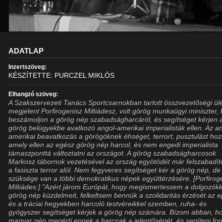
ADATLAP
Inzertszöveg:
KÉSZÍTETTE: PURCZEL MIKLÓS
Elhangzó szöveg:
A Szakszervezeti Tanács Sportcsarnokban tartott összvezetőségi ü
megjelent Porfirogenisz Miltiádesz, volt görög munkaügyi miniszter,
beszámoljon a görög nép szabadságharcáról, és segítséget kérjen 
görög belügyekbe avatkozó angol-amerikai imperialisták ellen. Az a
amerikai beavatkozás a görögöknek éhséget, terrort, pusztulást hoz
amely ellen az egész görög nép harcol, és nem engedi imperialista
támaszponttá változtatni az országot. A görög szabadságharcosok
Markosz tábornok vezetésével az ország egyötödét már felszabadít
a fasiszta terror alól. Nem fegyveres segítséget kér a görög nép, de
szüksége van a többi demokratikus népek együttérzésére. [Porfirog
Miltiádes:] "Azért járom Európát, hogy megismertessem a dolgozókk
görög nép küzdelmeit, felkeltsem bennük a szolidaritás érzését az e
és a tráciai hegyekben harcoló testvéreikkel szemben, ruha- és
gyógyszer segítséget kérjek a görög nép számára. Bízom abban, h
magyar nép megérti ennek a harcnak a jelentőségét, és segíteni fog