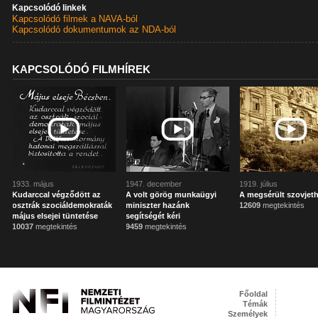
Kapcsolódó linkek
Kapcsolódó filmek a NAVA-ból
Kapcsolódó dokumentumok az NDA-ból
KAPCSOLÓDÓ FILMHÍREK
1933. május
1947. december
1919. július
Kudarccal végződött az
A volt görög munkaügyi
A megsérült szovjet
osztrák szociáldemokraták
miniszter hazánk
12609
megtekintés
május elsejei tüntetése
segítségét kéri
10037
megtekintés
9459
megtekintés
Főoldal
Témák
Személyek