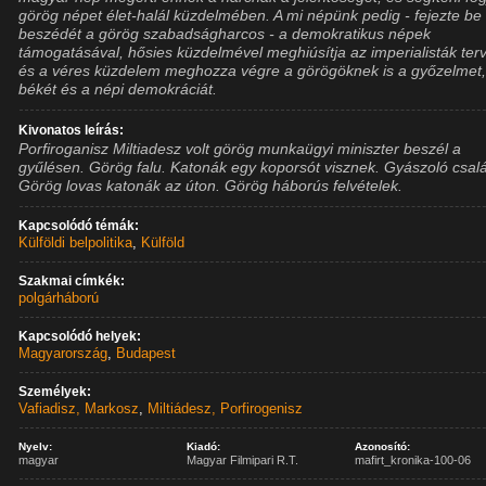
görög népet élet-halál küzdelmében. A mi népünk pedig - fejezte be
beszédét a görög szabadságharcos - a demokratikus népek
támogatásával, hősies küzdelmével meghiúsítja az imperialisták terv
és a véres küzdelem meghozza végre a görögöknek is a győzelmet,
békét és a népi demokráciát.
Kivonatos leírás:
Porfiroganisz Miltiadesz volt görög munkaügyi miniszter beszél a
gyűlésen. Görög falu. Katonák egy koporsót visznek. Gyászoló csal
Görög lovas katonák az úton. Görög háborús felvételek.
Kapcsolódó témák:
Külföldi belpolitika
,
Külföld
Szakmai címkék:
polgárháború
Kapcsolódó helyek:
Magyarország
,
Budapest
Személyek:
Vafiadisz, Markosz
,
Miltiádesz, Porfirogenisz
Nyelv:
Kiadó:
Azonosító:
magyar
Magyar Filmipari R.T.
mafirt_kronika-100-06