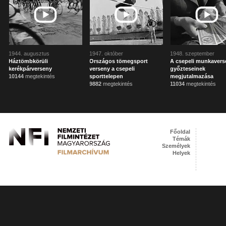
1944. augusztus
1947. október
1948. szeptember
Háztömbkörüli
Országos tömegsport
A csepeli munkaver
kerékpárverseny
verseny a csepeli
győzteseinek
10144
megtekintés
sporttelepen
megjutalmazása
9882
megtekintés
11034
megtekintés
Főoldal
Témák
Személyek
Helyek