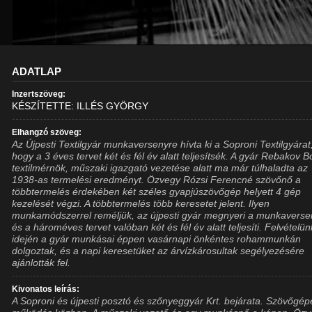
ADATLAP
Inzertszöveg:
KÉSZÍTETTE: ILLÉS GYÖRGY
Elhangzó szöveg:
Az Újpesti Textilgyár munkaversenyre hívta ki a Soproni Textilgyárat
hogy a 3 éves tervet két és fél év alatt teljesítsék. A gyár Rebakov B
textilmérnök, műszaki igazgató vezetése alatt ma már túlhaladta az
1938-as termelési eredményt. Özvegy Rózsi Ferencné szövőnő a
többtermelés érdekében két széles gyapjúszövőgép helyett 4 gép
kezelését végzi. A többtermelés több keresetet jelent. Ilyen
munkamódszerrel reméljük, az újpesti gyár megnyeri a munkaverse
és a hároméves tervet valóban két és fél év alatt teljesíti. Felvételün
idején a gyár munkásai éppen vasárnapi önkéntes rohammunkán
dolgoztak, és a napi keresetüket az árvízkárosultak segélyezésére
ajánlották fel.
Kivonatos leírás:
A Soproni és újpesti posztó és szőnyeggyár Krt. bejárata. Szövőgép