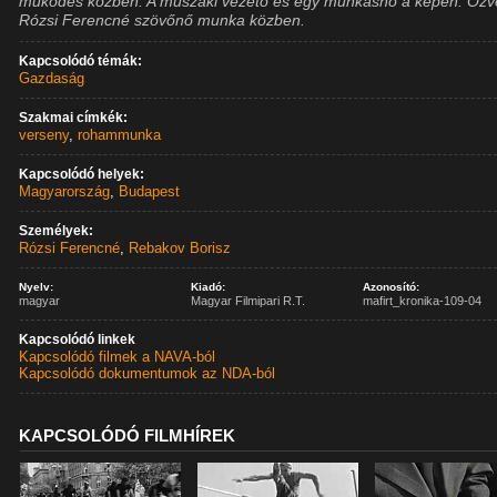
működés közben. A műszaki vezető és egy munkásnő a képen. Öz
Rózsi Ferencné szövőnő munka közben.
Kapcsolódó témák:
Gazdaság
Szakmai címkék:
verseny
,
rohammunka
Kapcsolódó helyek:
Magyarország
,
Budapest
Személyek:
Rózsi Ferencné
,
Rebakov Borisz
Nyelv:
Kiadó:
Azonosító:
magyar
Magyar Filmipari R.T.
mafirt_kronika-109-04
Kapcsolódó linkek
Kapcsolódó filmek a NAVA-ból
Kapcsolódó dokumentumok az NDA-ból
KAPCSOLÓDÓ FILMHÍREK