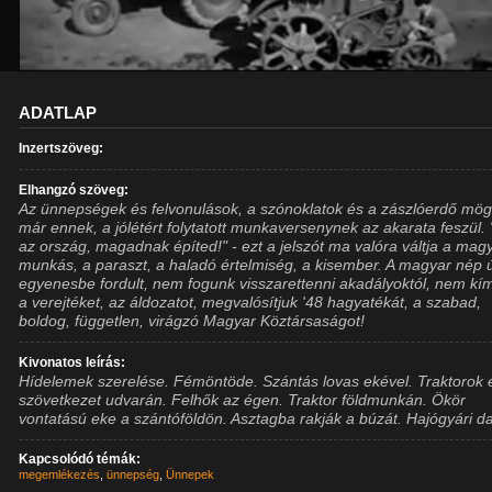
ADATLAP
Inzertszöveg:
Elhangzó szöveg:
Az ünnepségek és felvonulások, a szónoklatok és a zászlóerdő mög
már ennek, a jólétért folytatott munkaversenynek az akarata feszül. 
az ország, magadnak építed!" - ezt a jelszót ma valóra váltja a mag
munkás, a paraszt, a haladó értelmiség, a kisember. A magyar nép ú
egyenesbe fordult, nem fogunk visszarettenni akadályoktól, nem kím
a verejtéket, az áldozatot, megvalósítjuk '48 hagyatékát, a szabad,
boldog, független, virágzó Magyar Köztársaságot!
Kivonatos leírás:
Hídelemek szerelése. Fémöntöde. Szántás lovas ekével. Traktorok 
szövetkezet udvarán. Felhők az égen. Traktor földmunkán. Ökör
vontatású eke a szántóföldön. Asztagba rakják a búzát. Hajógyári d
Kapcsolódó témák:
megemlékezés
,
ünnepség
,
Ünnepek