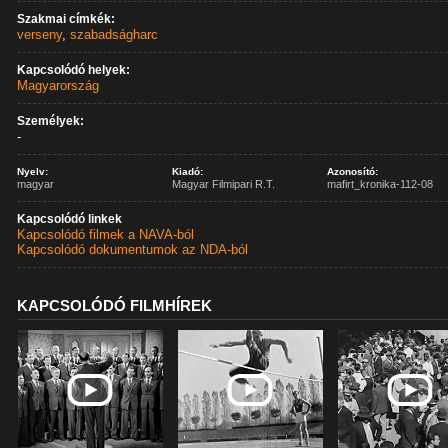
Szakmai címkék:
verseny
,
szabadságharc
Kapcsolódó helyek:
Magyarország
Személyek:
-
Nyelv:
Kiadó:
Azonosító:
magyar
Magyar Filmipari R.T.
mafirt_kronika-112-08
Kapcsolódó linkek
Kapcsolódó filmek a NAVA-ból
Kapcsolódó dokumentumok az NDA-ból
KAPCSOLÓDÓ FILMHÍREK