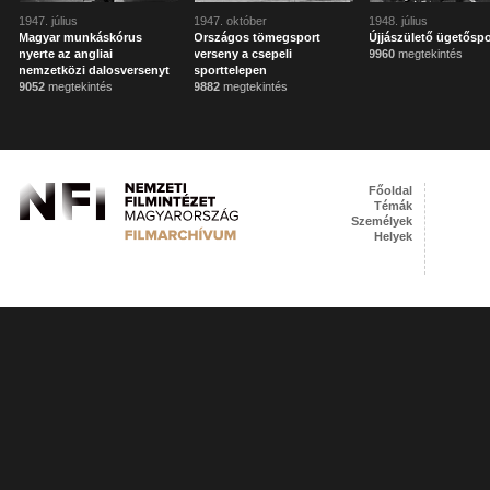
1947. július
1947. október
1948. július
Magyar munkáskórus
Országos tömegsport
Újjászülető ügetőspo
nyerte az angliai
verseny a csepeli
9960
megtekintés
nemzetközi dalosversenyt
sporttelepen
9052
megtekintés
9882
megtekintés
Főoldal
Témák
Személyek
Helyek