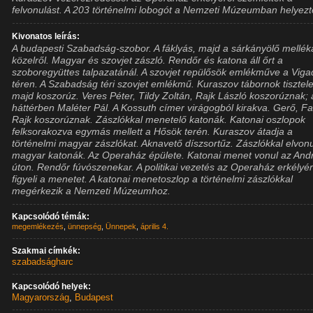
felvonulást. A 203 történelmi lobogót a Nemzeti Múzeumban helyezté
Kivonatos leírás:
A budapesti Szabadság-szobor. A fáklyás, majd a sárkányölő mellék
közelről. Magyar és szovjet zászló. Rendőr és katona áll őrt a
szoboregyüttes talpazatánál. A szovjet repülősök emlékműve a Vig
téren. A Szabadság téri szovjet emlékmű. Kuraszov tábornok tisztel
majd koszorúz. Veres Péter, Tildy Zoltán, Rajk László koszorúznak; 
háttérben Maléter Pál. A Kossuth címer virágogból kirakva. Gerő, Fa
Rajk koszorúznak. Zászlókkal menetelő katonák. Katonai oszlopok
felksorakozva egymás mellett a Hősök terén. Kuraszov átadja a
történelmi magyar zászlókat. Aknavető díszsortűz. Zászlókkal elvon
magyar katonák. Az Operaház épülete. Katonai menet vonul az And
úton. Rendőr fúvószenekar. A politikai vezetés az Operaház erkélyér
figyeli a menetet. A katonai menetoszlop a történelmi zászlókkal
megérkezik a Nemzeti Múzeumhoz.
Kapcsolódó témák:
megemlékezés
,
ünnepség
,
Ünnepek
,
április 4.
Szakmai címkék:
szabadságharc
Kapcsolódó helyek:
Magyarország
,
Budapest