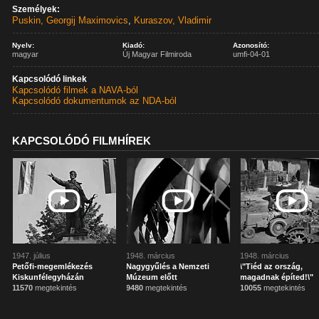
Személyek:
Puskin, Georgij Maximovics
,
Kuraszov, Vladimir
Nyelv:
Kiadó:
Azonosító:
magyar
Új Magyar Filmiroda
umfi-04-01
Kapcsolódó linkek
Kapcsolódó filmek a NAVA-ból
Kapcsolódó dokumentumok az NDA-ból
KAPCSOLÓDÓ FILMHÍREK
1947. július
1948. március
1948. március
Petőfi-megemlékezés
Nagygyűlés a Nemzeti
\"Tiéd az ország,
Kiskunfélegyházán
Múzeum előtt
magadnak építed!\"
11570
megtekintés
9480
megtekintés
10055
megtekintés