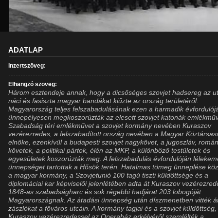
ADATLAP
Inzertszöveg:
Elhangzó szöveg:
Három esztendeje annak, hogy a dicsőséges szovjet hadsereg az u
náci és fasiszta magyar bandákat kiűzte az ország területéről.
Magyarország teljes felszabadulásának ezen a harmadik évfordulój
ünnepélyesen megkoszorúzták az elesett szovjet katonák emlékműve
Szabadság téri emlékművet a szovjet kormány nevében Kuraszov
vezérezredes, a felszabadított ország nevében a Magyar Köztársa
elnöke, ezenkívül a budapesti szovjet nagykövet, a jugoszláv, romá
követek, a politikai pártok, élén az MKP, a különböző testületek és
egyesületek koszorúzták meg. A felszabadulás évfordulóján lélekem
ünnepséget tartottak a Hősök terén. Hatalmas tömeg ünneplése kö
a magyar kormány, a Szovjetunió 100 tagú tiszti küldöttsége és a
diplomáciai kar képviselői jelenlétében adta át Kuraszov vezérezred
1848-as szabadságharc és sok régebbi hadjárat 203 lobogóját
Magyarországnak. Az átadási ünnepség után díszmenetben vitték á
zászlókat a főváros utcáin. A kormány tagjai és a szovjet küldöttség,
Kuraszov vezérezredessel az Operaház erkélyéről szemlélték a