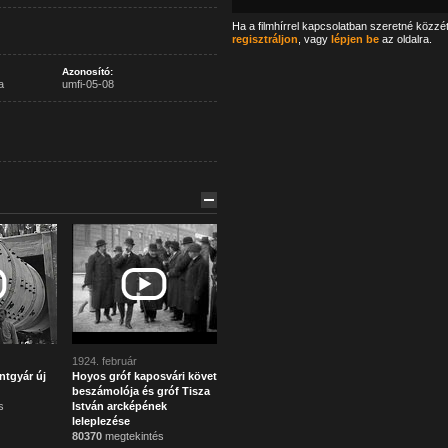
Ha a filmhírrel kapcsolatban szeretné közzé
regisztráljon
, vagy
lépjen be
az oldalra.
Azonosító:
a
umfi-05-08
1924. február
ntgyár új
Hoyos gróf kaposvári követ
beszámolója és gróf Tisza
s
István arcképének
leleplezése
80370
megtekintés