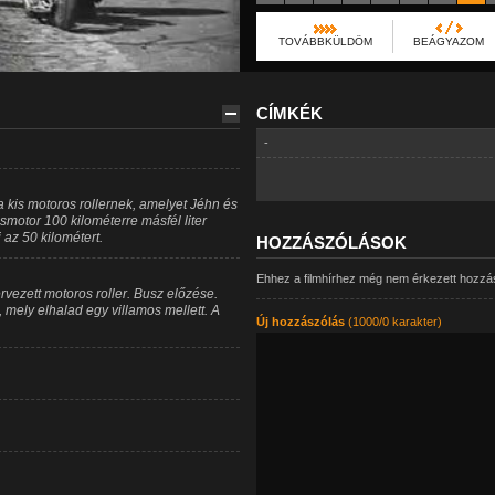
TOVÁBBKÜLDÖM
BEÁGYAZOM
CÍMKÉK
-
 kis motoros rollernek, amelyet Jéhn és
motor 100 kilométerre másfél liter
az 50 kilométert.
HOZZÁSZÓLÁSOK
Ehhez a filmhírhez még nem érkezett hozzá
rvezett motoros roller. Busz előzése.
mely elhalad egy villamos mellett. A
Új hozzászólás
(1000/0 karakter)