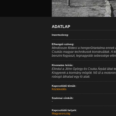
ADATLAP
Inzertszöveg:
Elhangzó szöveg:
Mindössze féldeci a hengerűrtartalma ennek a
Csukás magyar technikusok konstruáltak. A kis
benzint fogyaszt, legnagyobb sebessége eléri 
Kivonatos leírás:
Elindul a Jéhn György és Csuka Árpád által te
Kisgyerek a kormány mögött. Nő ül a motoron, 
robogó áthalad egy ló alatt.
Kapcsolódó témák:
Közlekedés
Szakmai címkék:
-
Kapcsolódó helyek:
Magyarország