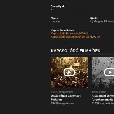
Személyek:
-
Nyelv:
Kiadó:
magyar
Új Magyar Filmirod
Kapcsolódó linkek
Kapcsolódó filmek a NAVA-ból
Kapcsolódó dokumentumok az NDA-ból
KAPCSOLÓDÓ FILMHÍREK
1918. szeptember
1948. június
Újságírónap a Nemzeti
A lábatlani ceme
Parkban
forgókemencéje
59418
megtekintés
81637
megtekinté