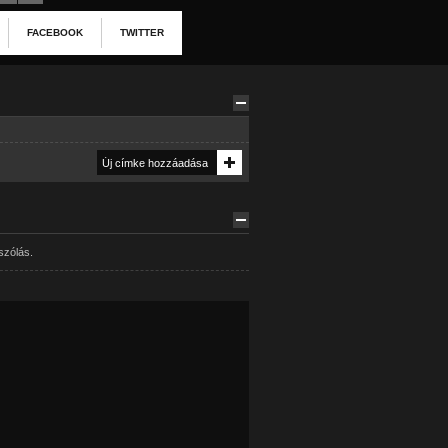
FACEBOOK
TWITTER
szólás.