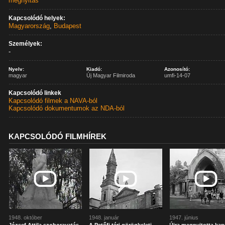
megnyitás
Kapcsolódó helyek:
Magyarország
,
Budapest
Személyek:
-
Nyelv:
Kiadó:
Azonosító:
magyar
Új Magyar Filmiroda
umfi-14-07
Kapcsolódó linkek
Kapcsolódó filmek a NAVA-ból
Kapcsolódó dokumentumok az NDA-ból
KAPCSOLÓDÓ FILMHÍREK
1948. október
1948. január
1947. június