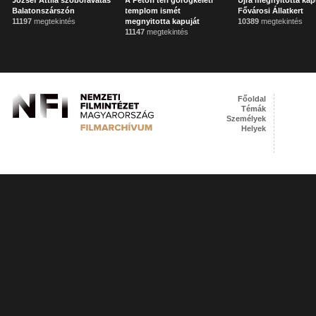
József Attila szoboravatás
A Petőfi téri görögkeleti
Újra megnyitotta kap
Balatonszárszón
templom ismét
Fővárosi Állatkert
11197
megtekintés
megnyitotta kapuját
10389
megtekintés
11147
megtekintés
Főoldal
Témák
Személyek
Helyek