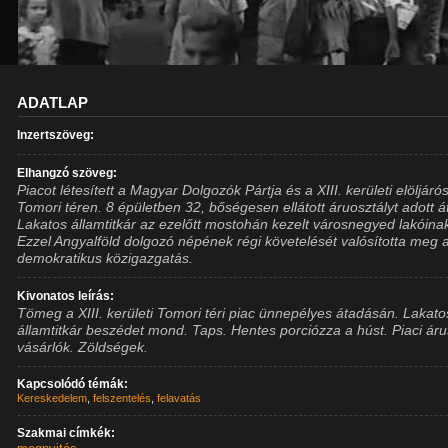
ADATLAP
Inzertszöveg:
Elhangzó szöveg:
Piacot létesített a Magyar Dolgozók Pártja és a XIII. kerületi elöljáró
Tomori téren. 8 épületben 32, bőségesen ellátott áruosztályt adott á
Lakatos államtitkár az ezelőtt mostohán kezelt városnegyed lakóina
Ezzel Angyalföld dolgozó népének régi követelését valósította meg 
demokratikus közigazgatás.
Kivonatos leírás:
Tömeg a XIII. kerületi Tomori téri piac ünnepélyes átadásán. Lakato
államtitkár beszédet mond. Taps. Hentes porciózza a húst. Piaci áru
vásárlók. Zöldségek.
Kapcsolódó témák:
Kereskedelem
,
felszentelés
,
felavatás
Szakmai címkék: