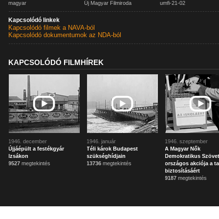
magyar
Új Magyar Filmiroda
umfi-21-02
Kapcsolódó linkek
Kapcsolódó filmek a NAVA-ból
Kapcsolódó dokumentumok az NDA-ból
KAPCSOLÓDÓ FILMHÍREK
1946. december
1946. január
1946. szeptember
Újjáépült a festékgyár
Téli károk Budapest
A Magyar Nők
Izsákon
szükséghídjain
Demokratikus Szöve
9527
megtekintés
13736
megtekintés
országos akciója a t
biztosításáért
9187
megtekintés