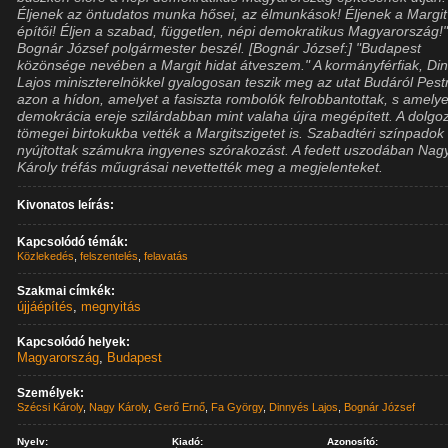
Éljenek az öntudatos munka hősei, az élmunkások! Éljenek a Margit
építői! Éljen a szabad, független, népi demokratikus Magyarország!
Bognár József polgármester beszél. [Bognár József:] "Budapest
közönsége nevében a Margit hidat átveszem." A kormányférfiak, Di
Lajos miniszterelnökkel gyalogosan teszik meg az utat Budáról Pest
azon a hídon, amelyet a fasiszta rombolók felrobbantottak, s amelye
demokrácia ereje szilárdabban mint valaha újra megépített. A dolgo
tömegei birtokukba vették a Margitszigetet is. Szabadtéri színpadok
nyújtottak számukra ingyenes szórakozást. A fedett uszodában Nag
Károly tréfás műugrásai nevettették meg a megjelenteket.
Kivonatos leírás:
Kapcsolódó témák:
Közlekedés
,
felszentelés
,
felavatás
Szakmai címkék:
újjáépítés
,
megnyitás
Kapcsolódó helyek:
Magyarország
,
Budapest
Személyek:
Szécsi Károly
,
Nagy Károly
,
Gerő Ernő
,
Fa György
,
Dinnyés Lajos
,
Bognár József
Nyelv:
Kiadó:
Azonosító: