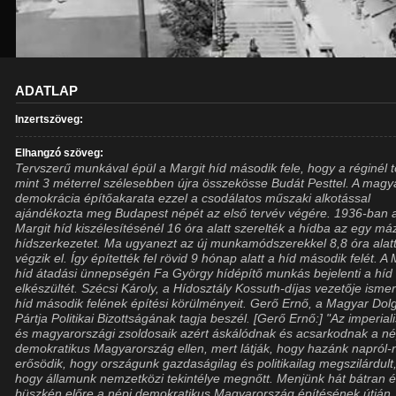
ADATLAP
Inzertszöveg:
Elhangzó szöveg:
Tervszerű munkával épül a Margit híd második fele, hogy a réginél 
mint 3 méterrel szélesebben újra összekösse Budát Pesttel. A magy
demokrácia építőakarata ezzel a csodálatos műszaki alkotással
ajándékozta meg Budapest népét az első tervév végére. 1936-ban 
Margit híd kiszélesítésénél 16 óra alatt szerelték a hídba az egy má
hídszerkezetet. Ma ugyanezt az új munkamódszerekkel 8,8 óra alat
végzik el. Így építették fel rövid 9 hónap alatt a híd második felét. A 
híd átadási ünnepségén Fa György hídépítő munkás bejelenti a híd
elkészültét. Szécsi Károly, a Hídosztály Kossuth-díjas vezetője ismer
híd második felének építési körülményeit. Gerő Ernő, a Magyar Dol
Pártja Politikai Bizottságának tagja beszél. [Gerő Ernő:] "Az imperial
és magyarországi zsoldosaik azért áskálódnak és acsarkodnak a né
demokratikus Magyarország ellen, mert látják, hogy hazánk napról-
erősödik, hogy országunk gazdaságilag és politikailag megszilárdult
hogy államunk nemzetközi tekintélye megnőtt. Menjünk hát bátran 
büszkén előre a népi demokratikus Magyarország építésének útján.