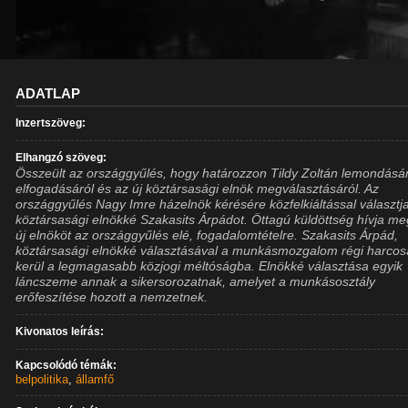
ADATLAP
Inzertszöveg:
Elhangzó szöveg:
Összeült az országgyűlés, hogy határozzon Tildy Zoltán lemondás
elfogadásáról és az új köztársasági elnök megválasztásáról. Az
országgyűlés Nagy Imre házelnök kérésére közfelkiáltással választj
köztársasági elnökké Szakasits Árpádot. Öttagú küldöttség hívja me
új elnököt az országgyűlés elé, fogadalomtételre. Szakasits Árpád,
köztársasági elnökké választásával a munkásmozgalom régi harcos
kerül a legmagasabb közjogi méltóságba. Elnökké választása egyik
láncszeme annak a sikersorozatnak, amelyet a munkásosztály
erőfeszítése hozott a nemzetnek.
Kivonatos leírás:
Kapcsolódó témák:
belpolitika
,
államfő