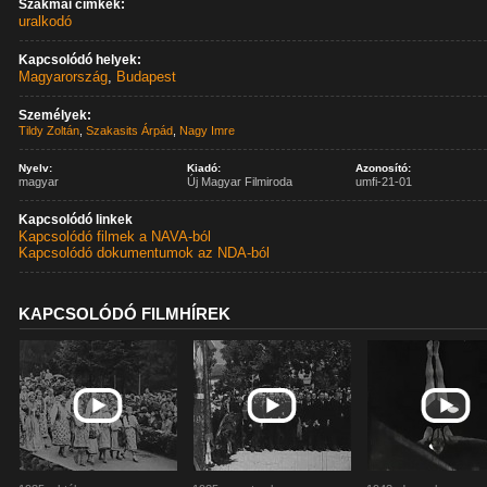
Szakmai címkék:
uralkodó
Kapcsolódó helyek:
Magyarország
,
Budapest
Személyek:
Tildy Zoltán
,
Szakasits Árpád
,
Nagy Imre
Nyelv:
Kiadó:
Azonosító:
magyar
Új Magyar Filmiroda
umfi-21-01
Kapcsolódó linkek
Kapcsolódó filmek a NAVA-ból
Kapcsolódó dokumentumok az NDA-ból
KAPCSOLÓDÓ FILMHÍREK