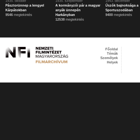
1935. október
1935. szeptember
1943. december
Pásztorünnep a lengyel
A kormányzói pár a magyar
Úszók bajnoksága a
Kárpátokban
anyák ünnepén
Sportuszodában
9546
megtekintés
Harkányban
9400
megtekintés
12538
megtekintés
Főoldal
Témák
Személyek
Helyek