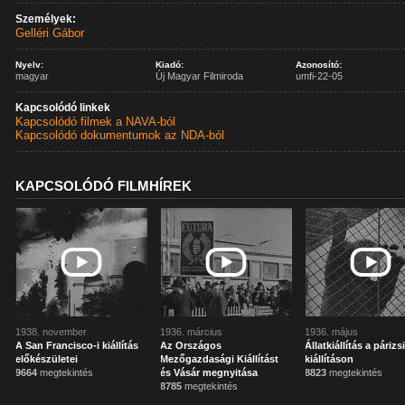
Személyek:
Gelléri Gábor
Nyelv:
Kiadó:
Azonosító:
magyar
Új Magyar Filmiroda
umfi-22-05
Kapcsolódó linkek
Kapcsolódó filmek a NAVA-ból
Kapcsolódó dokumentumok az NDA-ból
KAPCSOLÓDÓ FILMHÍREK
1938. november
1936. március
1936. május
A San Francisco-i kiállítás
Az Országos
Állatkiállítás a párizs
előkészületei
Mezőgazdasági Kiállítást
kiállításon
9664
megtekintés
és Vásár megnyitása
8823
megtekintés
8785
megtekintés